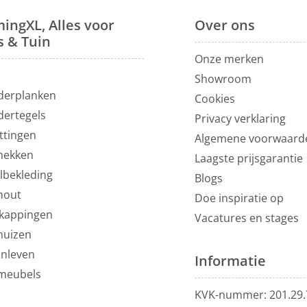
ingXL, Alles voor
Over
ons
s & Tuin
Onze merken
N
Showroom
derplanken
Cookies
dertegels
Privacy verklaring
ttingen
Algemene voorwaard
hekken
Laagste prijsgarantie
lbekleding
Blogs
hout
Doe inspiratie op
kappingen
Vacatures en stages
huizen
enleven
Informatie
meubels
KVK-nummer: 201.29.