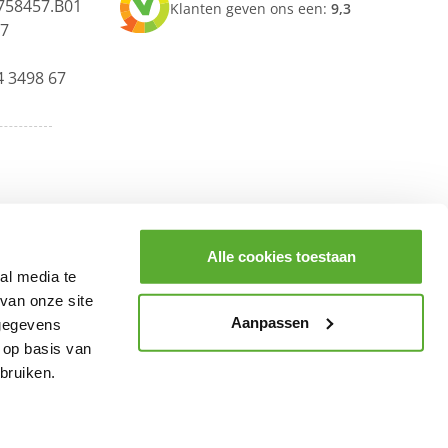
758457.B01
Klanten geven ons een:
9,3
67
4 3498 67
Alle cookies toestaan
al media te
van onze site
Aanpassen
 gegevens
 op basis van
bruiken.