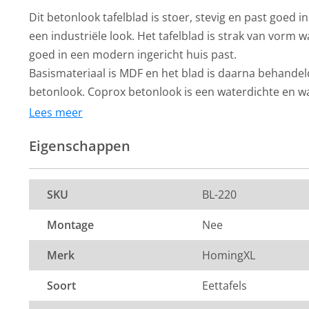
Dit betonlook tafelblad is stoer, stevig en past goed i
een industriële look. Het tafelblad is strak van vorm
goed in een modern ingericht huis past.
Basismateriaal is MDF en het blad is daarna behande
betonlook. Coprox betonlook is een waterdichte en w
voor diverse ondergronden.De tafelbladen zijn circa 
Lees meer
blad heeft een dikte van circa 5 cm. Dit product valt 
Eigenschappen
eettafels
. Bij ons profiteer je altijd van de laagste pri
tafels
. Voor meer inspiratie kun je ook terecht in onz
1200m² in Vianen, 10 autominuten van Utrecht.
SKU
BL-220
Montage
Nee
Merk
HomingXL
Soort
Eettafels