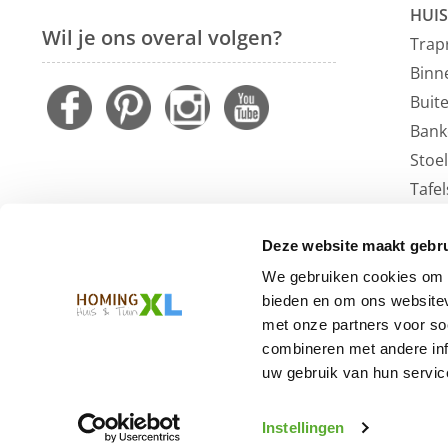
HUIS
Wil je ons overal volgen?
Trap
Binn
Buit
Bank
Stoe
Tafel
Faute
Vloe
Deze website maakt gebru
Outl
We gebruiken cookies om c
bieden en om ons websitev
met onze partners voor so
combineren met andere inf
uw gebruik van hun service
Instellingen