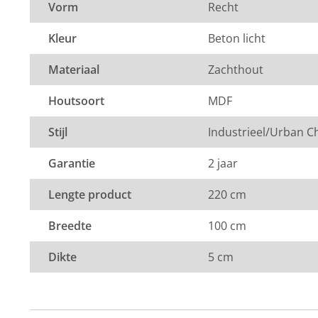
Vorm
Recht
Kleur
Beton licht
Materiaal
Zachthout
Houtsoort
MDF
Stijl
Industrieel/Urban C
Garantie
2 jaar
Lengte product
220 cm
Breedte
100 cm
Dikte
5 cm