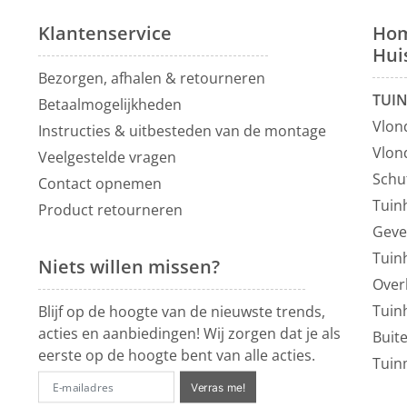
Klantenservice
Hom
Hui
Bezorgen, afhalen & retourneren
TUI
Betaalmogelijkheden
Vlon
Instructies & uitbesteden van de montage
Vlon
Veelgestelde vragen
Schu
Contact opnemen
Tuin
Product retourneren
Geve
Tuin
Niets willen missen?
Over
Tuin
Blijf op de hoogte van de nieuwste trends,
acties en aanbiedingen! Wij zorgen dat je als
Buit
eerste op de hoogte bent van alle acties.
Tuin
Verras me!