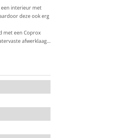
n een interieur met
 waardoor deze ook erg
ld met een Coprox
atervaste afwerklaag
100 cm breed. Het
onder de categorie
jsgarantie op al onze
e
showroom
van