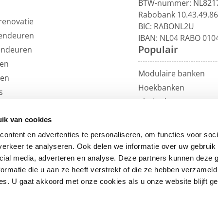
BTW-nummer: NL821
Rabobank 10.43.49.8
renovatie
BIC: RABONL2U
endeuren
IBAN: NL04 RABO 010
Populair
endeuren
en
Modulaire banken
len
Hoekbanken
s
Chaise longue
uils
U-banken
ren
ik van cookies
Loungebanken
et
ontent en advertenties te personaliseren, om functies voor soci
Rechte banken
erkeer te analyseren. Ook delen we informatie over uw gebruik 
Eetkamerbanken
cial media, adverteren en analyse. Deze partners kunnen deze
ormatie die u aan ze heeft verstrekt of die ze hebben verzameld
Eetkamerstoelen
s. U gaat akkoord met onze cookies als u onze website blijft ge
Fauteuils
Loveseats
Sitemap
Copyright © 2026 HomingXL B.V.