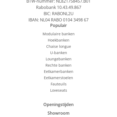
BTW-nummer: NL821758457.B01
Rabobank 10.43.49.867
BIC: RABONL2U
IBAN: NL04 RABO 0104 3498 67
Populair
Modulaire banken
Hoekbanken
Chaise longue
U-banken
Loungebanken
Rechte banken
Eetkamerbanken
Eetkamerstoelen
Fauteuils
Loveseats
Openingstijden
Showroom