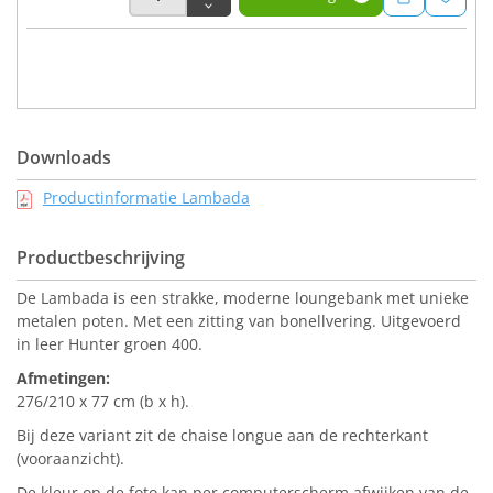
Downloads
Productinformatie Lambada
Productbeschrijving
De Lambada is een strakke, moderne loungebank met unieke
metalen poten. Met een zitting van bonellvering. Uitgevoerd
in leer Hunter groen 400.
Afmetingen:
276/210 x 77 cm (b x h).
Bij deze variant zit de chaise longue aan de rechterkant
(vooraanzicht).
De kleur op de foto kan per computerscherm afwijken van de