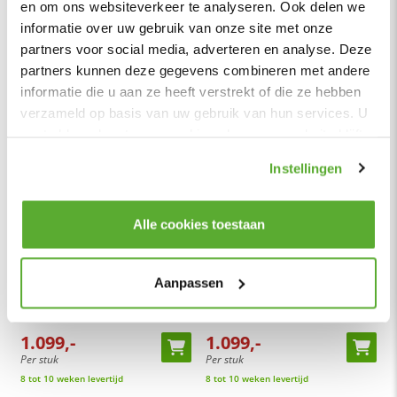
en om ons websiteverkeer te analyseren. Ook delen we
Per stuk
Per stuk
informatie over uw gebruik van onze site met onze
8 tot 10 weken levertijd
8 tot 10 weken levertijd
partners voor social media, adverteren en analyse. Deze
partners kunnen deze gegevens combineren met andere
informatie die u aan ze heeft verstrekt of die ze hebben
verzameld op basis van uw gebruik van hun services. U
gaat akkoord met onze cookies als u onze website blijft
gebruiken.
Instellingen
Alle cookies toestaan
HomingXL
HomingXL
Hoekbank Girona open eind rechts -
Hoekbank Girona open eind links -
Aanpassen
Zoom 19 - 2,04 x 2,61 mtr breed
Zoom 19 - 2,04 x 2,61 mtr breed
1.099,-
1.099,-
Per stuk
Per stuk
8 tot 10 weken levertijd
8 tot 10 weken levertijd