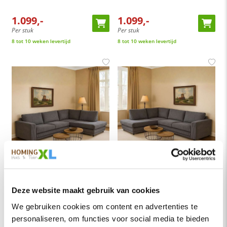
1.099,-
1.099,-
Per stuk
Per stuk
8 tot 10 weken levertijd
8 tot 10 weken levertijd
HomingXL
HomingXL
Hoekbank Girona open eind rechts -
Hoekbank Girona open eind links -
Deze website maakt gebruik van cookies
Zoom 21 - 2,04 x 2,61 mtr breed
Zoom 21 - 2,04 x 2,61 mtr breed
We gebruiken cookies om content en advertenties te
personaliseren, om functies voor social media te bieden
1.099,-
1.099,-