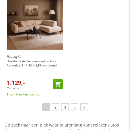
HomingXL
Hoekbank Avola open eind rechts -
Aphrodite 3 - 1,88 x 2,56 mtr breed
1.129,-
Per stuk
8 tot 10 weken levertijd
1
2
3
...
5
Op zoek naar een plek waar je urenlang kunt relaxen? Stop