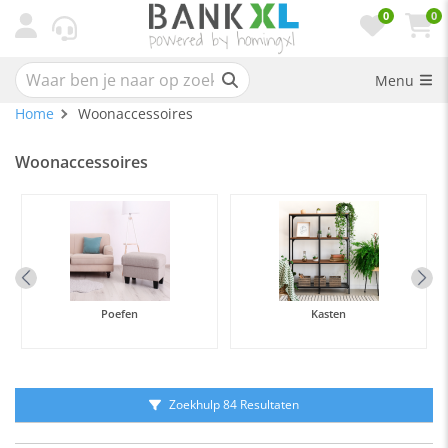
0
0
Menu
Home
Woonaccessoires
Woonaccessoires
Poefen
Kasten
Zoekhulp 84 Resultaten