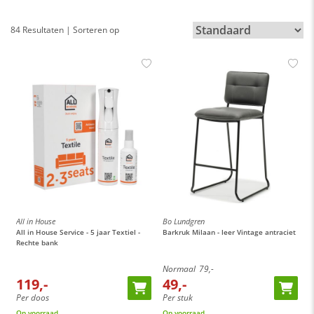
84 Resultaten | Sorteren op
All in House
Bo Lundgren
All in House Service - 5 jaar Textiel -
Barkruk Milaan - leer Vintage antraciet
Rechte bank
Normaal
79,-
119,-
49,-
Per doos
Per stuk
Op voorraad
Op voorraad