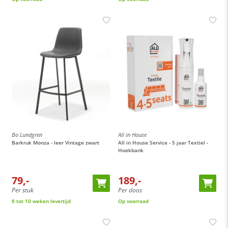
Bo Lundgren
All in House
Barkruk Monza - leer Vintage zwart
All in House Service - 5 jaar Textiel -
Hoekbank
79,-
189,-
Per stuk
Per doos
8 tot 10 weken levertijd
Op voorraad