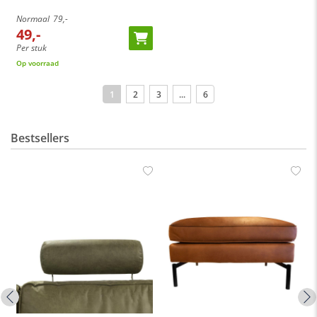
Normaal
79,-
49,-
Per stuk
Op voorraad
1
2
3
...
6
Bestsellers