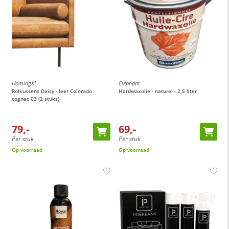
HomingXL
Elephant
Rolkussens Daisy - leer Colorado
Hardwaxolie - naturel - 2,5 liter
cognac 03 (2 stuks)
79,-
69,-
Per stuk
Per stuk
Op voorraad
Op voorraad