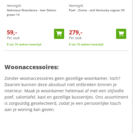
HomingXL
HomingXL
H
 -
Neksteun Riverdance - leer Dalton
Poef - Zinnia - stof Kentucky cognac 09
P
groen 14
59,-
279,-
Per stuk
Per stuk
P
8 tot 10 weken levertijd
8 tot 10 weken levertijd
O
Woonaccessoires:
Zonder woonaccessoires geen gezellige woonkamer, toch?
Daarom kunnen deze absoluut niet ontbreken binnen je
interieur. Maak je woonkamer helemaal af met een stijlvolle
poef, salontafel, kast en gezellige kussentjes. Ons assortiment
is zorgvuldig geselecteerd, zodat je een persoonlijke touch
aan je woning kan geven.