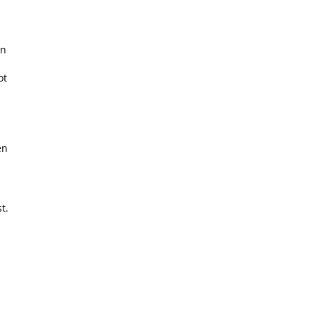
en
ot
en
m
t.