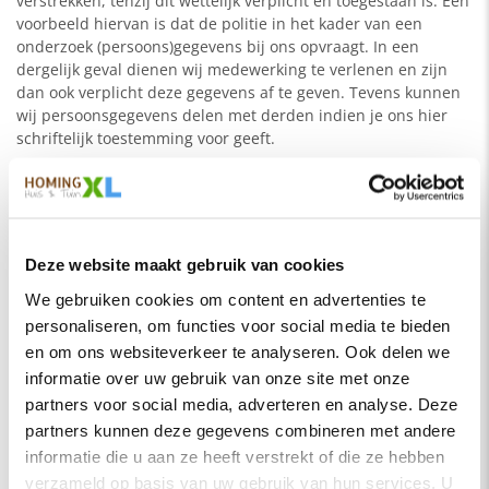
verstrekken, tenzij dit wettelijk verplicht en toegestaan is. Een
voorbeeld hiervan is dat de politie in het kader van een
onderzoek (persoons)gegevens bij ons opvraagt. In een
dergelijk geval dienen wij medewerking te verlenen en zijn
dan ook verplicht deze gegevens af te geven. Tevens kunnen
wij persoonsgegevens delen met derden indien je ons hier
schriftelijk toestemming voor geeft.
Klarna
Om je de betaalmethoden van Klarna aan te bieden, kunnen
we je contact- en bestelgegevens tijdens het afrekenen
Deze website maakt gebruik van cookies
(checkout) aan Klarna doorgeven, zodat Klarna kan
beoordelen of je in aanmerking komt voor de betaalmethoden
We gebruiken cookies om content en advertenties te
van Klarna en deze betaalmethoden voor je op maat kan
personaliseren, om functies voor social media te bieden
maken. Je persoonsgegevens worden verwerkt in
en om ons websiteverkeer te analyseren. Ook delen we
overeenstemming met de
privacyverklaring van Klarna.
informatie over uw gebruik van onze site met onze
partners voor social media, adverteren en analyse. Deze
Cookies
partners kunnen deze gegevens combineren met andere
informatie die u aan ze heeft verstrekt of die ze hebben
Om je meer service te bieden bij het bezoeken van websites
verzameld op basis van uw gebruik van hun services. U
maken de meeste sites gebruik van cookies. Lees hier meer