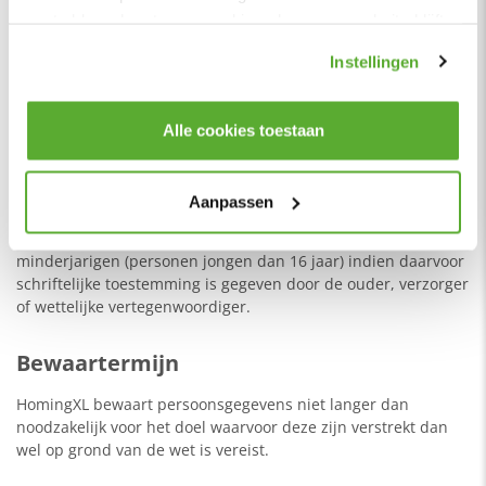
over onze
gaat akkoord met onze cookies als u onze website blijft
cookies beleid
.
gebruiken.
Instellingen
Binnen de EU
Wij verstrekken geen persoonsgegevens aan partijen welke
Alle cookies toestaan
gevestigd zijn buiten de Europese Unie.
Minderjarigen
Aanpassen
Wij verwerken enkel en alleen persoonsgegevens van
minderjarigen (personen jongen dan 16 jaar) indien daarvoor
schriftelijke toestemming is gegeven door de ouder, verzorger
of wettelijke vertegenwoordiger.
Bewaartermijn
HomingXL bewaart persoonsgegevens niet langer dan
noodzakelijk voor het doel waarvoor deze zijn verstrekt dan
wel op grond van de wet is vereist.