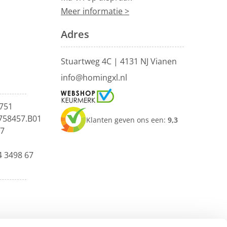
Meer informatie >
Adres
Stuartweg 4C |
4131 NJ Vianen
info@homingxl.nl
751
758457.B01
Klanten geven ons een:
9,3
67
4 3498 67