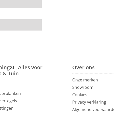
ingXL, Alles voor
Over
ons
s & Tuin
Onze merken
N
Showroom
derplanken
Cookies
dertegels
Privacy verklaring
ttingen
Algemene voorwaard