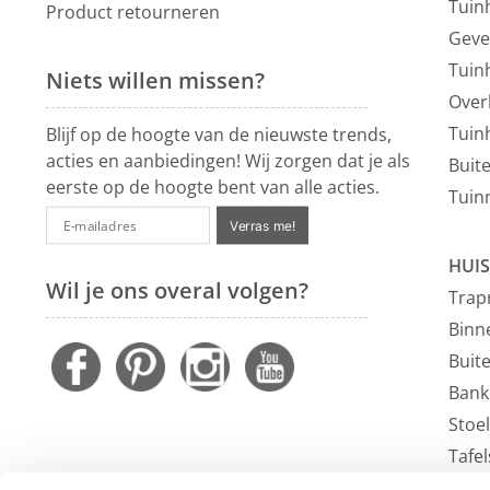
Tuin
Product retourneren
Geve
Tuin
Niets willen missen?
Over
Tuin
Blijf op de hoogte van de nieuwste trends,
acties en aanbiedingen! Wij zorgen dat je als
Buit
eerste op de hoogte bent van alle acties.
Tuin
Verras me!
HUIS
Wil je ons overal volgen?
Trap
Binn
Buit
Bank
Stoe
Tafel
Faute