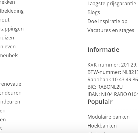
hekken
Laagste prijsgarantie
lbekleding
Blogs
hout
Doe inspiratie op
kappingen
Vacatures en stages
huizen
enleven
Informatie
meubels
KVK-nummer: 201.29.
BTW-nummer: NL821
Rabobank 10.43.49.8
renovatie
BIC: RABONL2U
endeuren
IBAN: NL04 RABO 010
Populair
endeuren
en
Modulaire banken
len
Hoekbanken
s
Chaise longue
uils