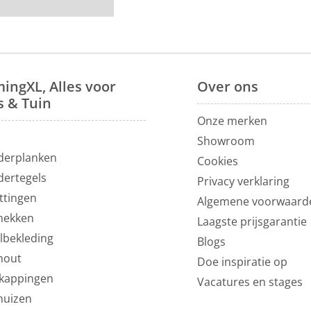
ingXL, Alles voor
Over
ons
s & Tuin
Onze merken
N
Showroom
derplanken
Cookies
dertegels
Privacy verklaring
ttingen
Algemene voorwaard
hekken
Laagste prijsgarantie
lbekleding
Blogs
hout
Doe inspiratie op
kappingen
Vacatures en stages
huizen