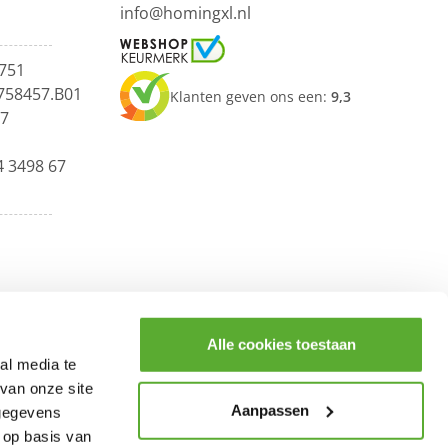
info@homingxl.nl
751
758457.B01
Klanten geven ons een:
9,3
67
4 3498 67
Alle cookies toestaan
al media te
van onze site
Aanpassen
 gegevens
 op basis van