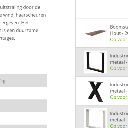
uitstraling door de
de wind, haarscheuren
weergeven. Het
Boomsta
ut is een duurzame
Hout - 2
antages.
Op voor
seren om bij aankoop
Industri
urniture Care aan te
metaal -
kleurloze
Op voor
De natuurlijke
0-gr
Industri
baar in diverse
metaal -
Op voor
ten zijn verkrijgbaar
taal of gepoedercoat
Industri
metaal -
profiteer je altijd van
Op voor