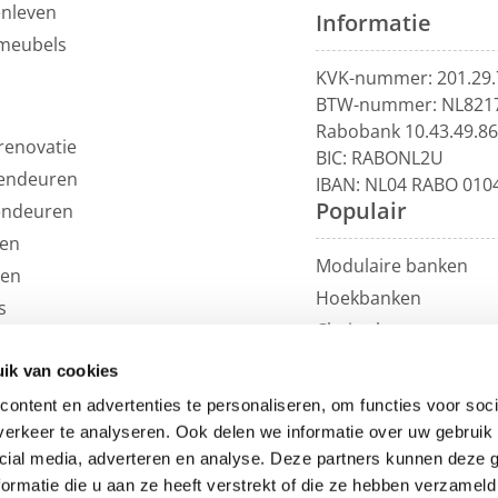
enleven
Informatie
meubels
KVK-nummer: 201.29.
BTW-nummer: NL821
Rabobank 10.43.49.8
renovatie
BIC: RABONL2U
endeuren
IBAN: NL04 RABO 010
Populair
endeuren
en
Modulaire banken
len
Hoekbanken
s
Chaise longue
uils
U-banken
ren
ik van cookies
Loungebanken
et
ontent en advertenties te personaliseren, om functies voor soci
Rechte banken
erkeer te analyseren. Ook delen we informatie over uw gebruik 
Eetkamerbanken
cial media, adverteren en analyse. Deze partners kunnen deze
ormatie die u aan ze heeft verstrekt of die ze hebben verzameld
Eetkamerstoelen