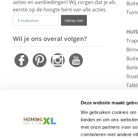
acties en aanbiedingen! Wij zorgen dat je als
Buit
eerste op de hoogte bent van alle acties.
Tuin
Verras me!
HUIS
Wil je ons overal volgen?
Trap
Binn
Buit
Bank
Stoe
Tafel
Faute
Vloe
Deze website maakt gebru
Outl
We gebruiken cookies om c
bieden en om ons websitev
met onze partners voor so
combineren met andere inf