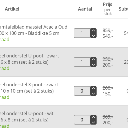
Prijs
Artikel
Aantal
Sub
per
stuk
mtafelblad massief Acacia Oud
859,-
00 x 100 cm - Bladdikte 5 cm
5
549,-
raad
eel onderstel U-poot - zwart
250,-
 6 x 8 cm (set à 2 stuks)
2
200,-
raad
eel onderstel X-poot - zwart
200,-
 10 x 10 cm (set à 2 stuks)
150,-
raad
eel onderstel U-poot - wit
369,-
 6 x 8 cm (set à 2 stuks)
200,-
raad