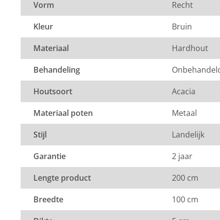
Vorm
Recht
de laagste prijsgarantie op al onze
tafels
. Voor meer i
terecht in onze
showroom
van 1200m² in Vianen, 10 
Kleur
Bruin
Utrecht.
Materiaal
Hardhout
Behandeling
Onbehandel
Houtsoort
Acacia
Materiaal poten
Metaal
Stijl
Landelijk
Garantie
2 jaar
Lengte product
200 cm
Breedte
100 cm