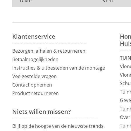
Dikte
5 cm
Klantenservice
Hom
Hui
Bezorgen, afhalen & retourneren
TUI
Betaalmogelijkheden
Vlon
Instructies & uitbesteden van de montage
Vlon
Veelgestelde vragen
Schu
Contact opnemen
Tuin
Product retourneren
Geve
Tuin
Niets willen missen?
Over
Tuin
Blijf op de hoogte van de nieuwste trends,