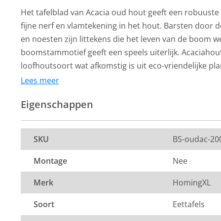
Het tafelblad van Acacia oud hout geeft een robuuste 
fijne nerf en vlamtekening in het hout. Barsten door 
en noesten zijn littekens die het leven van de boom 
boomstammotief geeft een speels uiterlijk. Acaciaho
loofhoutsoort wat afkomstig is uit eco-vriendelijke pl
Lees meer
De tafelbladen van Acacia zijn onbehandeld. Wij advi
van een Acacia tafelblad een Woodsealer van Oranje F
Eigenschappen
schaffen. Natural Wood Sealer is een watergedragen 
impregneerolie voor alle onbehandelde houtsoorten. 
uitstraling blijft na behandeling nagenoeg behouden.
SKU
BS-oudac-20
De tafelbladen zijn circa 100 cm breed en zijn verkrijg
Montage
Nee
lengtes. Het blad heeft een dikte van circa 5 cm. De po
in de modellen X, U of Matrix en in de kleuren blank s
Merk
HomingXL
zwart en wit. Je kunt hierboven een keuze maken.
Soort
Eettafels
Dit product valt onder de categorie
eettafels
. Bij ons 