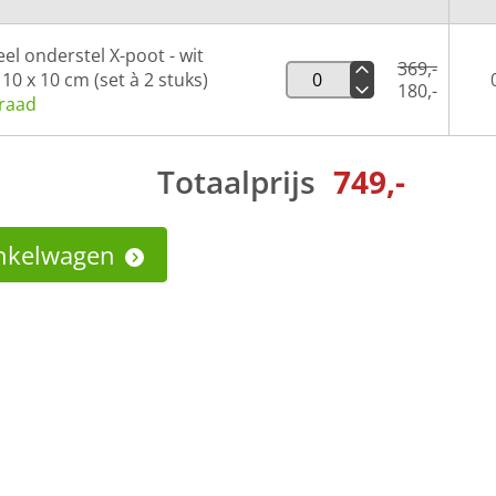
eel onderstel X-poot - wit
369,-
 10 x 10 cm (set à 2 stuks)
180,-
raad
Totaalprijs
749,-
inkelwagen