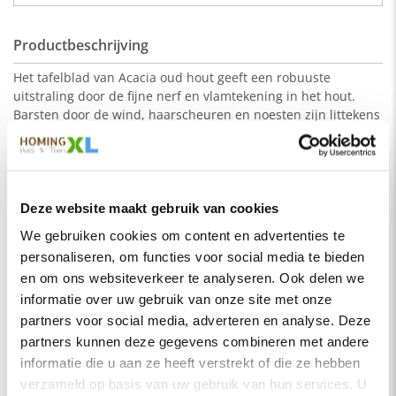
Productbeschrijving
Het tafelblad van Acacia oud hout geeft een robuuste
uitstraling door de fijne nerf en vlamtekening in het hout.
Barsten door de wind, haarscheuren en noesten zijn littekens
die het leven van de boom weergeven. Het boomstammotief
geeft een speels uiterlijk. Acaciahout is een duurzame
loofhoutsoort wat afkomstig is uit eco-vriendelijke plantages.
Lees meer
De tafelbladen van Acacia zijn onbehandeld. Wij adviseren
Deze website maakt gebruik van cookies
om bij aankoop van een Acacia tafelblad een Woodsealer van
Eigenschappen
Oranje Furniture Care aan te schaffen. Natural Wood Sealer is
We gebruiken cookies om content en advertenties te
een watergedragen kleurloze impregneerolie voor alle
personaliseren, om functies voor social media te bieden
SKU
BS-oudac-200
onbehandelde houtsoorten. De natuurlijke uitstraling blijft na
en om ons websiteverkeer te analyseren. Ook delen we
behandeling nagenoeg behouden.
Montage
Nee
informatie over uw gebruik van onze site met onze
De tafelbladen zijn circa 100 cm breed en zijn verkrijgbaar in
Merk
HomingXL
partners voor social media, adverteren en analyse. Deze
de lengtes 160, 180, 200, 220, 240, 260, 280 en 300 cm. Het
partners kunnen deze gegevens combineren met andere
Soort
Eettafels
blad heeft een dikte van circa 5 cm. De poten zijn verkrijgbaar
informatie die u aan ze heeft verstrekt of die ze hebben
in verschillende kleuren en modellen: X, U of Matrix. Je kunt
Vorm
Recht
verzameld op basis van uw gebruik van hun services. U
hierboven een keuze maken. Dit product valt onder de