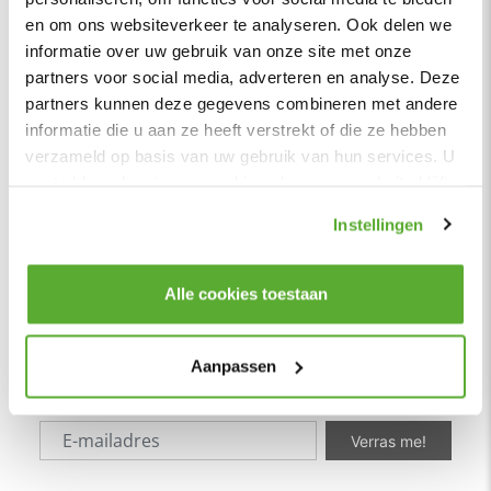
Adres
en om ons websiteverkeer te analyseren. Ook delen we
Stuartweg 4C |
4131 NJ Vianen
informatie over uw gebruik van onze site met onze
info@homingxl.nl
partners voor social media, adverteren en analyse. Deze
partners kunnen deze gegevens combineren met andere
˅
informatie die u aan ze heeft verstrekt of die ze hebben
Klantenservice
verzameld op basis van uw gebruik van hun services. U
˅
Over
ons
gaat akkoord met onze cookies als u onze website blijft
gebruiken.
Instellingen
˅
Populair
˅
HomingXL, Alles voor Huis & Tuin
Alle cookies toestaan
Niets willen missen?
Blijf op de hoogte van de nieuwste trends, acties en
Aanpassen
aanbiedingen! Wij zorgen dat je als eerste op de hoogte bent
van alle acties.
Verras me!