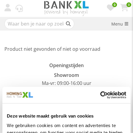
0
0
Menu
Product niet gevonden of niet op voorraad
Openingstijden
Showroom
Ma-vr: 09:00-16:00 uur
Maak een afspraak >
Afhalen
Ma-vr: op afspraak
Deze website maakt gebruik van cookies
Meer informatie >
We gebruiken cookies om content en advertenties te
personaliseren, om functies voor social media te bieden