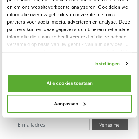
Adres
en om ons websiteverkeer te analyseren. Ook delen we
Stuartweg 4C |
4131 NJ Vianen
informatie over uw gebruik van onze site met onze
info@homingxl.nl
partners voor social media, adverteren en analyse. Deze
partners kunnen deze gegevens combineren met andere
˅
informatie die u aan ze heeft verstrekt of die ze hebben
Klantenservice
verzameld op basis van uw gebruik van hun services. U
˅
Over
ons
gaat akkoord met onze cookies als u onze website blijft
gebruiken.
Instellingen
˅
Populair
˅
HomingXL, Alles voor Huis & Tuin
Alle cookies toestaan
Niets willen missen?
Blijf op de hoogte van de nieuwste trends, acties en
Aanpassen
aanbiedingen! Wij zorgen dat je als eerste op de hoogte bent
van alle acties.
Verras me!