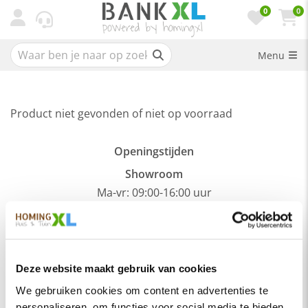
0
0
Menu
Product niet gevonden of niet op voorraad
Openingstijden
Showroom
Ma-vr: 09:00-16:00 uur
Maak een afspraak >
Afhalen
Ma-vr: op afspraak
Deze website maakt gebruik van cookies
Meer informatie >
We gebruiken cookies om content en advertenties te
personaliseren, om functies voor social media te bieden