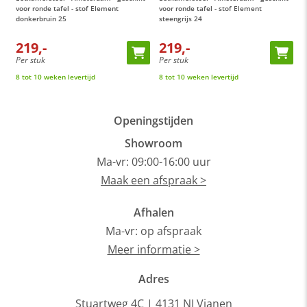
voor ronde tafel - stof Element
voor ronde tafel - stof Element
v
donkerbruin 25
steengrijs 24
c
219,-
219,-
Per stuk
Per stuk
P
8 tot 10 weken levertijd
8 tot 10 weken levertijd
8
Openingstijden
Showroom
Ma-vr: 09:00-16:00 uur
Maak een afspraak >
Afhalen
Ma-vr: op afspraak
Meer informatie >
Adres
Stuartweg 4C |
4131 NJ Vianen