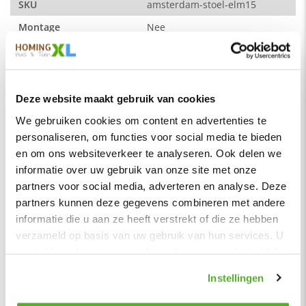
63 x 65 x 90 cm (b x d x h)
SKU
amsterdam-stoel-elm15
Zitbreedte: 55 cm
Montage
Nee
Zitdiepte: 44 cm
Merk
HomingXL
Zithoogte: 51 cm
Soort
Eetkamerstoelen
Vorm
Vaste poten
Deze website maakt gebruik van cookies
De kleur op de foto kan per computerscherm afwijken van de
Serie
Amsterdam
We gebruiken cookies om content en advertenties te
werkelijkheid. Zeker weten dat dit de kleur is die je zoekt?
personaliseren, om functies voor social media te bieden
Vraag dan een stukje van de stof op via de knop "kleurstaal
Kleur
Turquoise
aanvragen".
en om ons websiteverkeer te analyseren. Ook delen we
Materiaal
Stof
informatie over uw gebruik van onze site met onze
Stof
Zitbreedte
55 cm
partners voor social media, adverteren en analyse. Deze
Element stof is een velours stofsoort met een zachte
uitstraling. Door de velours stof krijgt de eetkamerstoel een
partners kunnen deze gegevens combineren met andere
Zitdiepte
45 cm
zeer opvallende en rijke uitstraling. De Element stof is
informatie die u aan ze heeft verstrekt of die ze hebben
Zithoogte
51 cm
geschikt voor zowel een modern als een klassiek interieur.
verzameld op basis van uw gebruik van hun services. U
gaat akkoord met onze cookies als u onze website blijft
Samenstelling:
Hoogte rugleuning
42 cm
gebruiken.
100% PES (polyester)
Zitcomfort
Normaal - Stevig
Instellingen
Wat is polyester?
Kleur poten
Zwart