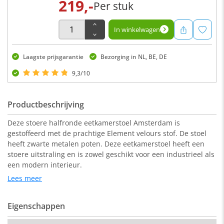
219,-
Per stuk
In winkelwagen
Laagste prijsgarantie
Bezorging in NL, BE, DE
9,3/10
Productbeschrijving
Deze stoere halfronde eetkamerstoel Amsterdam is
gestoffeerd met de prachtige Element velours stof. De stoel
heeft zwarte metalen poten. Deze eetkamerstoel heeft een
stoere uitstraling en is zowel geschikt voor een industrieel als
een modern interieur.
Lees meer
De eetkamerstoel past ook bij de eetkamerbank Amsterdam.
Eigenschappen
Afmeting: