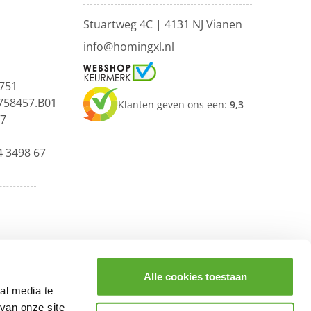
Stuartweg 4C |
4131 NJ Vianen
info@homingxl.nl
751
758457.B01
Klanten geven ons een:
9,3
67
4 3498 67
Alle cookies toestaan
al media te
van onze site