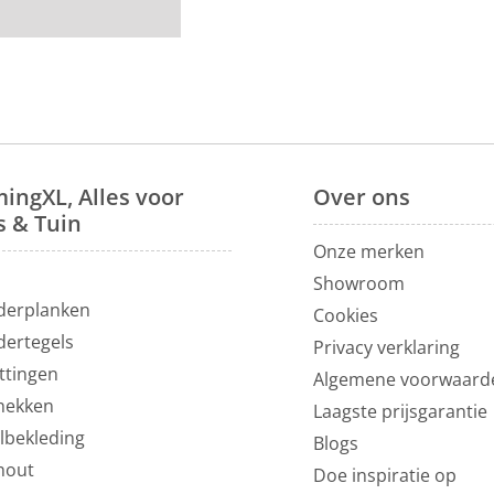
. Deppen en niet te
l de poten dienen
ingXL, Alles voor
Over
ons
zonder armleuning
.
s & Tuin
op al onze
Onze merken
echt in onze
N
Showroom
 Utrecht.
derplanken
Cookies
dertegels
Privacy verklaring
ttingen
Algemene voorwaard
hekken
Laagste prijsgarantie
lbekleding
Blogs
hout
Doe inspiratie op