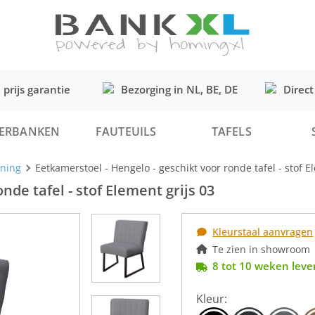
 prijs garantie
Bezorging in NL, BE, DE
Direct
ERBANKEN
FAUTEUILS
TAFELS
uning
Eetkamerstoel - Hengelo - geschikt voor ronde tafel - stof E
nde tafel - stof Element grijs 03
Kleurstaal aanvragen
Te zien in showroom
8 tot 10 weken lever
Kleur: