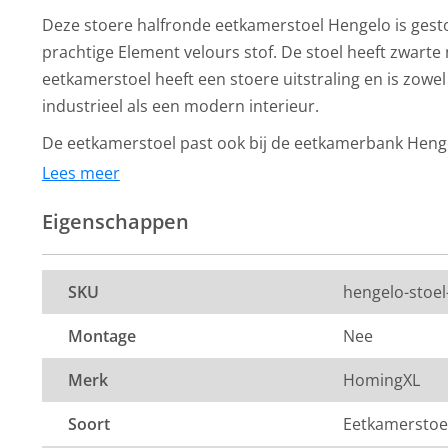
Deze stoere halfronde eetkamerstoel Hengelo is gest
prachtige Element velours stof. De stoel heeft zwart
eetkamerstoel heeft een stoere uitstraling en is zowel
industrieel als een modern interieur.
De eetkamerstoel past ook bij de eetkamerbank Heng
Lees meer
Afmeting:
Eigenschappen
63 x 65 x 90 cm (b x d x h)
HomingXL
HomingXL
Eetkamerstoel -
Eetkamerstoel 
Zitbreedte: 55 cm
SKU
hengelo-stoe
Hengelo - geschikt
Hengelo - gesc
voor ronde tafel - stof
voor ronde tafel
Zitdiepte: 44 cm
Montage
Nee
Element lichtblauw 16
Element turquo
Zithoogte: 51 cm
219,-
219,-
Per stuk
Per stuk
Merk
HomingXL
8 tot 10 weken
8 tot 10 weken
Soort
Eetkamerstoe
levertijd
levertijd
De kleur op de foto kan per computerscherm afwijken 