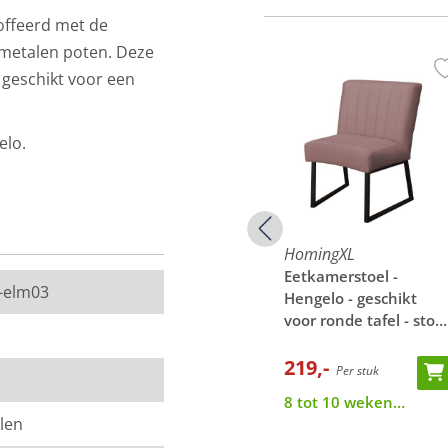
offeerd met de
e metalen poten. Deze
 geschikt voor een
elo.
HomingXL
HomingXL
-
Eetkamerstoel -
Eetkamerstoel -
l-elm03
hikt
Hengelo - geschikt
Hengelo - geschikt
 - stof
voor ronde tafel - stof
voor ronde tafel - stof
ise 15
Element petrol 14
Element grijsbruin 05
219,-
219,-
Per stuk
Per stuk
8 tot 10 weken
8 tot 10 weken
len
levertijd
levertijd
van de werkelijkheid.