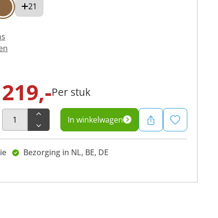
21
ns
en
219,-
Per stuk
In winkelwagen
ie
Bezorging in NL, BE, DE