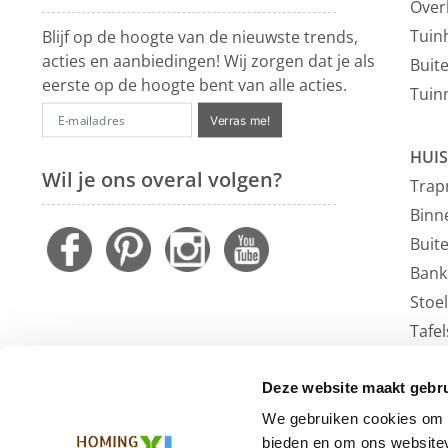
Over
Tuin
Blijf op de hoogte van de nieuwste trends,
acties en aanbiedingen! Wij zorgen dat je als
Buit
eerste op de hoogte bent van alle acties.
Tuin
Verras me!
HUIS
Wil je ons overal volgen?
Trap
Binn
Buit
Bank
Stoe
Tafel
Faute
Vloe
Deze website maakt gebru
Outl
We gebruiken cookies om c
bieden en om ons websitev