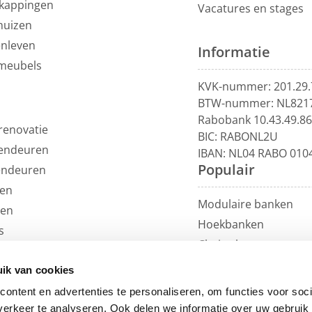
kappingen
Vacatures en stages
huizen
enleven
Informatie
meubels
KVK-nummer: 201.29.
BTW-nummer: NL821
Rabobank 10.43.49.8
renovatie
BIC: RABONL2U
endeuren
IBAN: NL04 RABO 010
Populair
endeuren
en
Modulaire banken
len
Hoekbanken
s
Chaise longue
uils
U-banken
ren
ik van cookies
Loungebanken
et
ontent en advertenties te personaliseren, om functies voor soci
Rechte banken
erkeer te analyseren. Ook delen we informatie over uw gebruik 