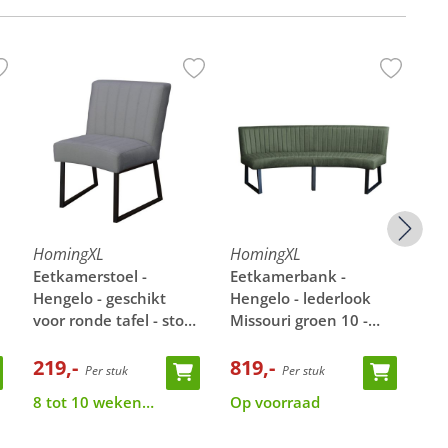
HomingXL
HomingXL
Ho
Eetkamerstoel -
Eetkamerbank -
Ee
Hengelo - geschikt
Hengelo - lederlook
He
voor ronde tafel - stof
Missouri groen 10 -
voo
Element grijs 03
geschikt voor ovale
El
219,-
tafel 240 cm
819,-
25
21
Per stuk
Per stuk
8 tot 10 weken
Op voorraad
8 
levertijd
lev