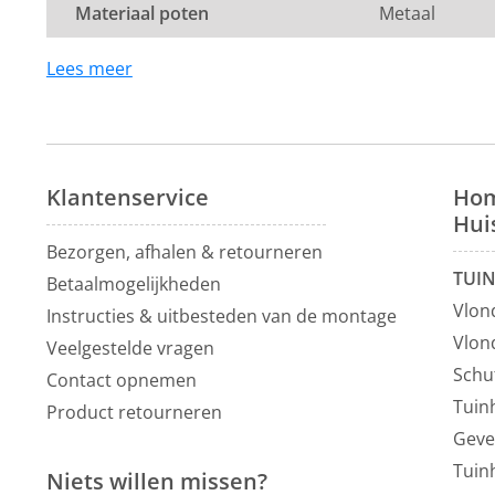
Materiaal poten
Metaal
lauwwarm sopje van een neutrale zeep of groene zeep
nat maken!
Lees meer
Montage:
De eetkamerstoel wordt in één pakket geleverd. Enke
gemonteerd te worden.
Klantenservice
Hom
Dit product valt onder de categorie
eetkamerstoelen 
Hui
Bij ons profiteer je altijd van de laagste prijsgarantie 
Bezorgen, afhalen & retourneren
eetkamerstoelen
. Voor meer inspiratie kun je ook ter
TUI
Betaalmogelijkheden
showroom
van 1200m² in Vianen, 10 autominuten van
Vlon
Instructies & uitbesteden van de montage
Vlon
Veelgestelde vragen
Schu
Contact opnemen
Tuin
Product retourneren
Geve
Tuin
Niets willen missen?