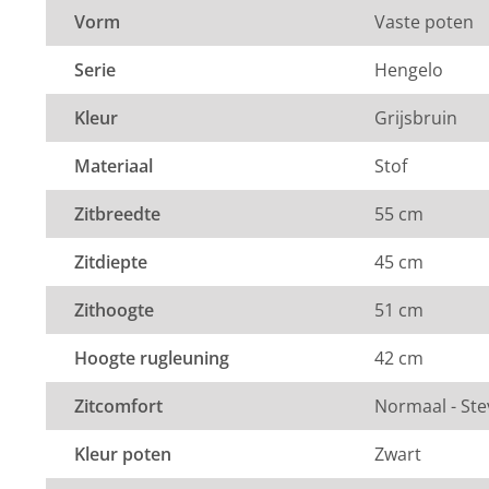
Zeker weten dat dit de kleur is die je zoekt? Vraag dan
Vorm
Vaste poten
stof op via de knop "kleurstaal aanvragen".
Serie
Hengelo
Stof
Kleur
Grijsbruin
Element stof is een velours stofsoort met een zachte u
velours stof krijgt de eetkamerstoel een zeer opvallend
Materiaal
Stof
De Element stof is geschikt voor zowel een modern als
interieur.
Zitbreedte
55 cm
Samenstelling:
Zitdiepte
45 cm
100% PES (polyester)
Zithoogte
51 cm
Wat is polyester?
Polyester is een synthetische vezel die licht, duurzaa
Hoogte rugleuning
42 cm
en isolerend is.
Zitcomfort
Normaal - Ste
Onderhoud:
Kleur poten
Zwart
Element stof is niet vlambaar en water afstotend. Je k
schoonmaken met een licht vochtige doek. Bij vlekke