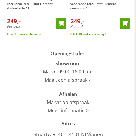
0
voor ronde tafel - stof Element
voor ronde tafel - stof Element
v
donkerbruin 25
steengrijs 24
c
249,-
249,-
Per stuk
Per stuk
P
8 tot 10 weken levertijd
8 tot 10 weken levertijd
8
Openingstijden
Showroom
Ma-vr: 09:00-16:00 uur
Maak een afspraak >
Afhalen
Ma-vr: op afspraak
Meer informatie >
Adres
Stuartweg 4C |
4131 NJ Vianen