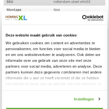
63 x 65 x 90 cm (b x d x h)
SKU
rotterdam-stoel-elm03
Zitbreedte: 55 cm
Montage
Nee
Zitdiepte: 44 cm
Merk
HomingXL
Zithoogte: 51 cm
Soort
Eetkamerstoelen
Vorm
Vaste poten
Deze website maakt gebruik van cookies
De kleur op de foto kan per computerscherm afwijken van de
Serie
Rotterdam
We gebruiken cookies om content en advertenties te
werkelijkheid. Zeker weten dat dit de kleur is die je zoekt?
personaliseren, om functies voor social media te bieden
Vraag dan een stukje van de stof op via de knop "kleurstaal
Kleur
Grijsbruin
aanvragen".
en om ons websiteverkeer te analyseren. Ook delen we
Materiaal
Stof
informatie over uw gebruik van onze site met onze
Stof
Zitbreedte
55 cm
partners voor social media, adverteren en analyse. Deze
Element stof is een velours stofsoort met een zachte
uitstraling. Door de velours stof krijgt de eetkamerstoel een
partners kunnen deze gegevens combineren met andere
Zitdiepte
45 cm
zeer opvallende en rijke uitstraling. De Element stof is
informatie die u aan ze heeft verstrekt of die ze hebben
Zithoogte
51 cm
geschikt voor zowel een modern als een klassiek interieur.
verzameld op basis van uw gebruik van hun services. U
gaat akkoord met onze cookies als u onze website blijft
Samenstelling:
Hoogte rugleuning
42 cm
gebruiken.
100% PES (polyester)
Zitcomfort
Normaal - Stevig
Instellingen
Wat is polyester?
Materiaal poten
Metaal