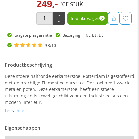
249,-
Per stuk
In winkelwagen
Laagste prijsgarantie
Bezorging in NL, BE, DE
9,3/10
Productbeschrijving
Deze stoere halfronde eetkamerstoel Rotterdam is gestoffeerd
met de prachtige Element velours stof. De stoel heeft zwarte
metalen poten. Deze eetkamerstoel heeft een stoere
uitstraling en is zowel geschikt voor een industrieel als een
modern interieur.
Lees meer
De eetkamerstoel past ook bij de eetkamerbank Rotterdam.
Eigenschappen
Afmeting: