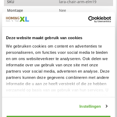
De verschillende kleuren zijn ook uitstekend met elkaar te
SKU
lara-chair-arm-elm19
combineren. De stoel is ook leverbaar zonder armleuningen.
Montage
Nee
Merk
HomingXL
De kleur op de foto kan per computerscherm afwijken van de
Soort
Eetkamerstoelen
werkelijkheid. Zeker weten dat dit de kleur is die je zoekt?
Vraag dan een stukje van de stof op via de knop "kleurstaal
Vorm
Buizenframe
Deze website maakt gebruik van cookies
aanvragen".
Serie
Lara
We gebruiken cookies om content en advertenties te
Afmetingen:
personaliseren, om functies voor social media te bieden
50 x 60 x 87 (b x d x h)
Kleur
Fuchsia
en om ons websiteverkeer te analyseren. Ook delen we
Zitdiepte: 44 cm
Materiaal
Stof
informatie over uw gebruik van onze site met onze
Zithoogte: 50 cm
Zitbreedte
55 cm
partners voor social media, adverteren en analyse. Deze
partners kunnen deze gegevens combineren met andere
Breedte zitting: 45 cm
Zitdiepte
44 cm
informatie die u aan ze heeft verstrekt of die ze hebben
Hoogte armleuning: 65 cm
Zithoogte
50 cm
verzameld op basis van uw gebruik van hun services. U
Maximale draagkracht: 120 kg
gaat akkoord met onze cookies als u onze website blijft
Hoogte rugleuning
44 cm
Stof
gebruiken.
Zitcomfort
Stevig
Instellingen
Element stof is een velours stofsoort met een zachte
Kleur poten
Zwart
uitstraling. Door de velours stof krijgt de bank een zeer