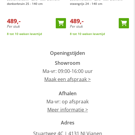
Vianen, 10 autominuten van Utrecht.
donkerbruin 25 - 140 cm
steengrijs 24 - 140 cm
c
489,-
489,-
Per stuk
Per stuk
P
8 tot 10 weken levertijd
8 tot 10 weken levertijd
8
Openingstijden
Showroom
Ma-vr: 09:00-16:00 uur
Maak een afspraak >
Afhalen
Ma-vr: op afspraak
Meer informatie >
Adres
Stuartweg 4C |
4131 NJ Vianen