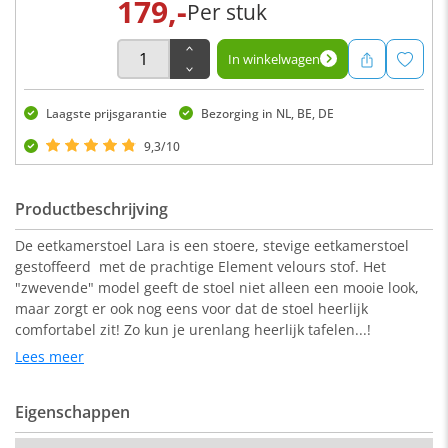
179,-
Per stuk
In winkelwagen
Laagste prijsgarantie
Bezorging in NL, BE, DE
9,3/10
Productbeschrijving
De eetkamerstoel Lara is een stoere, stevige eetkamerstoel
gestoffeerd met de prachtige Element velours stof. Het
"zwevende" model geeft de stoel niet alleen een mooie look,
maar zorgt er ook nog eens voor dat de stoel heerlijk
comfortabel zit! Zo kun je urenlang heerlijk tafelen...!
Lees meer
Deze stoel is verkrijgbaar in diverse kleuren en past heel goed
Eigenschappen
bij de eetkamerbanken met de velours Element stof. De Lara
stoel wordt geleverd met zwart gepoedercoat metalen poten.