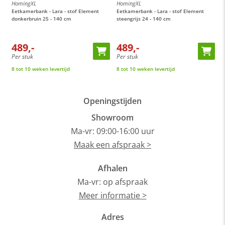
HomingXL
HomingXL
H
Eetkamerbank - Lara - stof Element
Eetkamerbank - Lara - stof Element
E
donkerbruin 25 - 140 cm
steengrijs 24 - 140 cm
c
489,-
489,-
Per stuk
Per stuk
P
8 tot 10 weken levertijd
8 tot 10 weken levertijd
8
Openingstijden
Showroom
Ma-vr: 09:00-16:00 uur
Maak een afspraak >
Afhalen
Ma-vr: op afspraak
Meer informatie >
Adres