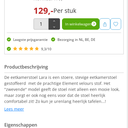
129,-
Per stuk
In winkelwagen
Laagste prijsgarantie
Bezorging in NL, BE, DE
9,3/10
Productbeschrijving
De eetkamerstoel Lara is een stoere, stevige eetkamerstoel
gestoffeerd met de prachtige Element velours stof. Het
"zwevende" model geeft de stoel niet alleen een mooie look,
maar zorgt er ook nog eens voor dat de stoel heerlijk
comfortabel zit! Zo kun je urenlang heerlijk tafelen...!
Lees meer
Deze stoel is verkrijgbaar in diverse kleuren en past heel goed
Eigenschappen
bij de eetkamerbanken met de velours Element stof. De Lara