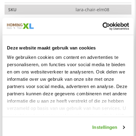
stoel wordt geleverd met zwart gepoedercoat metalen poten.
De verschillende kleuren zijn ook uitstekend met elkaar te
SKU
lara-chair-elm08
combineren. De stoel is ook leverbaar met armleuningen.
Montage
Nee
Merk
HomingXL
De kleur op de foto kan per computerscherm afwijken van de
Soort
Eetkamerstoelen
werkelijkheid. Zeker weten dat dit de kleur is die je zoekt?
Vraag dan een stukje van de stof op via de knop "kleurstaal
Deze website maakt gebruik van cookies
Vorm
Buizenframe
aanvragen".
We gebruiken cookies om content en advertenties te
Serie
Lara
Afmetingen:
personaliseren, om functies voor social media te bieden
50 x 60 x 87 (b x d x h)
Kleur
Goud
en om ons websiteverkeer te analyseren. Ook delen we
Zitdiepte: 44 cm
informatie over uw gebruik van onze site met onze
Materiaal
Stof
partners voor social media, adverteren en analyse. Deze
Zithoogte: 50 cm
Zitbreedte
55 cm
partners kunnen deze gegevens combineren met andere
Breedte zitting: 45 cm
Zitdiepte
44 cm
informatie die u aan ze heeft verstrekt of die ze hebben
Maximale draagkracht: 120 kg
verzameld op basis van uw gebruik van hun services. U
Zithoogte
50 cm
gaat akkoord met onze cookies als u onze website blijft
Stof
Hoogte rugleuning
44 cm
gebruiken.
Element stof is een velours stofsoort met een zachte
Instellingen
Zitcomfort
Stevig
uitstraling. Door de velours stof krijgt de bank een zeer