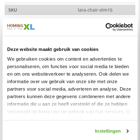
stoel wordt geleverd met zwart gepoedercoat metalen poten.
De verschillende kleuren zijn ook uitstekend met elkaar te
SKU
lara-chair-elm16
combineren. De stoel is ook leverbaar met armleuningen.
Montage
Nee
Merk
HomingXL
De kleur op de foto kan per computerscherm afwijken van de
Soort
Eetkamerstoelen
werkelijkheid. Zeker weten dat dit de kleur is die je zoekt?
Vraag dan een stukje van de stof op via de knop "kleurstaal
Deze website maakt gebruik van cookies
Vorm
Buizenframe
aanvragen".
We gebruiken cookies om content en advertenties te
Serie
Lara
Afmetingen:
personaliseren, om functies voor social media te bieden
50 x 60 x 87 (b x d x h)
Kleur
Blauw licht
en om ons websiteverkeer te analyseren. Ook delen we
Zitdiepte: 44 cm
informatie over uw gebruik van onze site met onze
Materiaal
Stof
partners voor social media, adverteren en analyse. Deze
Zithoogte: 50 cm
Zitbreedte
55 cm
partners kunnen deze gegevens combineren met andere
Breedte zitting: 45 cm
Zitdiepte
44 cm
informatie die u aan ze heeft verstrekt of die ze hebben
Maximale draagkracht: 120 kg
verzameld op basis van uw gebruik van hun services. U
Zithoogte
50 cm
gaat akkoord met onze cookies als u onze website blijft
Stof
Hoogte rugleuning
44 cm
gebruiken.
Element stof is een velours stofsoort met een zachte
Instellingen
Zitcomfort
Stevig
uitstraling. Door de velours stof krijgt de bank een zeer