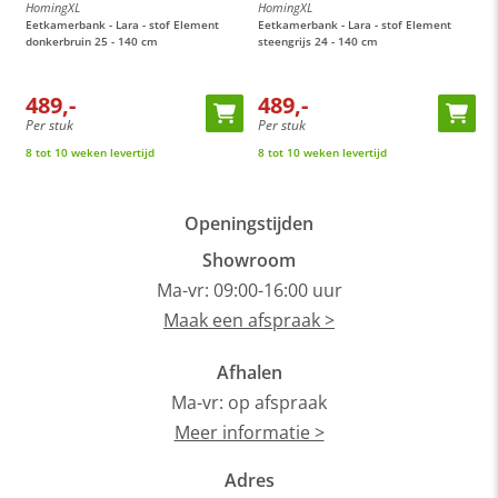
HomingXL
HomingXL
H
Eetkamerbank - Lara - stof Element
Eetkamerbank - Lara - stof Element
E
donkerbruin 25 - 140 cm
steengrijs 24 - 140 cm
c
489,-
489,-
Per stuk
Per stuk
P
8 tot 10 weken levertijd
8 tot 10 weken levertijd
8
Openingstijden
Showroom
Ma-vr: 09:00-16:00 uur
Maak een afspraak >
Afhalen
Ma-vr: op afspraak
Meer informatie >
Adres