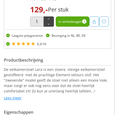
129,-
Per stuk
In winkelwagen
Laagste prijsgarantie
Bezorging in NL, BE, DE
9,3/10
Productbeschrijving
De eetkamerstoel Lara is een stoere, stevige eetkamerstoel
gestoffeerd met de prachtige Element velours stof. Het
"zwevende" model geeft de stoel niet alleen een mooie look,
maar zorgt er ook nog eens voor dat de stoel heerlijk
comfortabel zit! Zo kun je urenlang heerlijk tafelen...!
Lees meer
Deze stoel is verkrijgbaar in diverse kleuren en past heel goed
Eigenschappen
bij de eetkamerbanken met de velours Element stof. De Lara