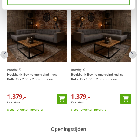
HomingXL
HomingXL
H
Hoekbank Bovino open eind links -
Hoekbank Bovino open eind rechts -
H
Bella 15 - 2,00 x 2,55 mtr breed
Bella 15 - 2,00 x 2,55 mtr breed
B
1.379,-
1.379,-
Per stuk
Per stuk
P
8 tot 10 weken levertijd
8 tot 10 weken levertijd
8
Openingstijden