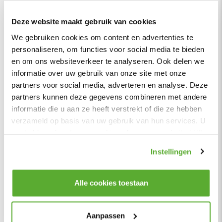
Kleur
Grijs licht
Eenvoudige montage – bestaat uit 2 losse elementen
Dit product valt onder de categorie
hoekbanken
. Bij ons
Materiaal
Stof
Deze website maakt gebruik van cookies
profiteer je altijd van de laagste prijsgarantie op al onze
hoekbanken
. Voor meer inspiratie kun je ook terecht in onze
Zitdiepte
58 cm
We gebruiken cookies om content en advertenties te
showroom
van 1200m² in Vianen, 10 autominuten van
personaliseren, om functies voor social media te bieden
Zithoogte
44 cm
Utrecht.
en om ons websiteverkeer te analyseren. Ook delen we
Hoogte rugleuning
40 cm
informatie over uw gebruik van onze site met onze
Zitcomfort
Stevig
partners voor social media, adverteren en analyse. Deze
partners kunnen deze gegevens combineren met andere
Zitkussens vulling
Koudschuim
informatie die u aan ze heeft verstrekt of die ze hebben
Rugkussens vulling
100% schuim
verzameld op basis van uw gebruik van hun services. U
Kleur poten
Zwart
gaat akkoord met onze cookies als u onze website blijft
gebruiken.
Instellingen
Lees meer
Alle cookies toestaan
Totaalpakketten
Aanpassen