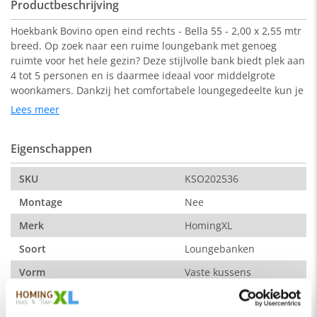
Productbeschrijving
Hoekbank Bovino open eind rechts - Bella 55 - 2,00 x 2,55 mtr
breed. Op zoek naar een ruime loungebank met genoeg
ruimte voor het hele gezin? Deze stijlvolle bank biedt plek aan
4 tot 5 personen en is daarmee ideaal voor middelgrote
woonkamers. Dankzij het comfortabele loungegedeelte kun je
heerlijk ontspannen en tot rust komen na een lange dag.
Lees meer
De bank is bekleed met een zachte en gemêleerde Bella-stof:
een hoogwaardige 100% polyester bekleding die zacht
Eigenschappen
aanvoelt, onderhoudsvriendelijk is en moeiteloos bestand
blijft tegen dagelijks gebruik. Zo combineer je comfort, stijl en
SKU
KSO202536
praktische duurzaamheid in één tijdloos ontwerp.
Waarom kiezen voor de hoekbank Bovino?
Montage
Nee
Geschikt voor 5 personen – royale zitruimte
Merk
HomingXL
Strak modern design – metalen poten en open hoek
Direct uit voorraad leverbaar – geen lange levertijden
Soort
Loungebanken
Verkrijgbaar in 2 neutrale kleuren – lichtbruin en donker
Vorm
Vaste kussens
bruin
Links of rechts leverbaar – kies jouw ideale opstelling
Serie
Bovino
Vaste stoffering – de bank blijft altijd strak en netjes