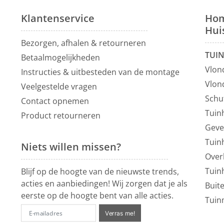
Klantenservice
Hom
Hui
Bezorgen, afhalen & retourneren
TUI
Betaalmogelijkheden
Vlon
Instructies & uitbesteden van de montage
Vlon
Veelgestelde vragen
Schu
Contact opnemen
Tuin
Product retourneren
Geve
Tuin
Niets willen missen?
Over
Tuin
Blijf op de hoogte van de nieuwste trends,
acties en aanbiedingen! Wij zorgen dat je als
Buit
eerste op de hoogte bent van alle acties.
Tuin
Verras me!