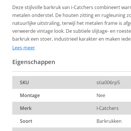
Deze stijlvolle barkruk van i-Catchers combineert wa
metalen onderstel. De houten zitting en rugleuning z
natuurlijke uitstraling, terwijl het metalen frame is a
verweerde vintage look. De subtiele slijtage- en roest
barkruk een stoer, industrieel karakter en maken ied
barkruk heeft een zithoogte van 65 cm. Zoals de mer
Lees meer
vermoeden, is deze barkruk een echte eyecatcher in je
Eigenschappen
combinatie van hout en metaal past hij perfect in een 
modern woonconcept. Ideaal voor aan een bartafel, k
eettafel. Dit product valt onder de categorie
barkrukk
SKU
stia006rp5
altijd van de laagste prijsgarantie op al onze
woonacce
inspiratie kun je ook terecht in onze
showroom
van 12
Montage
Nee
autominuten van Utrecht.
Merk
I-Catchers
Soort
Barkrukken