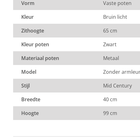
Vorm
Vaste poten
Kleur
Bruin licht
Zithoogte
65 cm
Kleur poten
Zwart
Materiaal poten
Metaal
Model
Zonder armleu
Stijl
Mid Century
Breedte
40 cm
Hoogte
99 cm