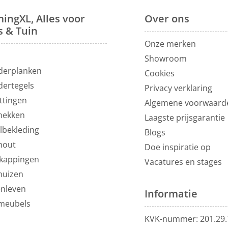
ingXL, Alles voor
Over
ons
s & Tuin
Onze merken
N
Showroom
derplanken
Cookies
dertegels
Privacy verklaring
ttingen
Algemene voorwaard
hekken
Laagste prijsgarantie
lbekleding
Blogs
hout
Doe inspiratie op
kappingen
Vacatures en stages
huizen
enleven
Informatie
meubels
KVK-nummer: 201.29.