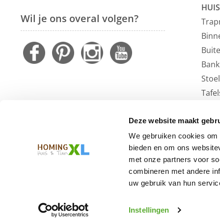
HUIS
Wil je ons overal volgen?
Trap
Binn
Buit
Bank
Stoe
Tafel
Faute
Vloe
Deze website maakt gebru
Outl
We gebruiken cookies om c
bieden en om ons websitev
met onze partners voor so
combineren met andere inf
uw gebruik van hun service
Instellingen