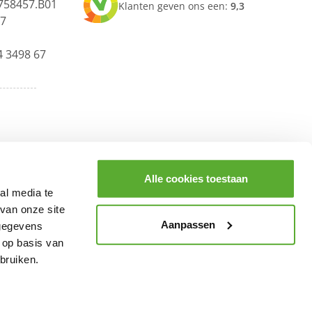
758457.B01
Klanten geven ons een:
9,3
67
4 3498 67
Alle cookies toestaan
al media te
van onze site
Aanpassen
 gegevens
 op basis van
bruiken.