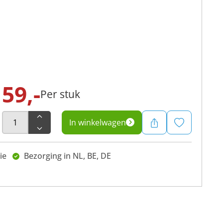
59,-
Per stuk
In winkelwagen
ie
Bezorging in NL, BE, DE