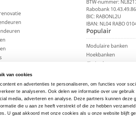
BTW-nummer: NL821
Rabobank 10.43.49.8
renovatie
BIC: RABONL2U
endeuren
IBAN: NL04 RABO 010
Populair
endeuren
en
Modulaire banken
len
Hoekbanken
s
Chaise longue
uils
U-banken
ren
ik van cookies
Loungebanken
et
ontent en advertenties te personaliseren, om functies voor soci
Rechte banken
erkeer te analyseren. Ook delen we informatie over uw gebruik 
Eetkamerbanken
cial media, adverteren en analyse. Deze partners kunnen deze
ormatie die u aan ze heeft verstrekt of die ze hebben verzameld
Eetkamerstoelen
s. U gaat akkoord met onze cookies als u onze website blijft ge
Fauteuils
Loveseats
Sitemap
Copyright © 2026 HomingXL B.V.