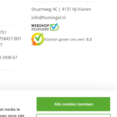
Stuartweg 4C |
4131 NJ Vianen
info@homingxl.nl
751
758457.B01
Klanten geven ons een:
9,3
67
4 3498 67
Alle cookies toestaan
al media te
van onze site