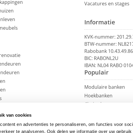
kappingen
Vacatures en stages
huizen
enleven
Informatie
meubels
KVK-nummer: 201.29.
BTW-nummer: NL821
Rabobank 10.43.49.8
renovatie
BIC: RABONL2U
endeuren
IBAN: NL04 RABO 010
Populair
endeuren
en
Modulaire banken
len
Hoekbanken
s
Chaise longue
uils
U-banken
ren
ik van cookies
Loungebanken
et
ontent en advertenties te personaliseren, om functies voor soci
Rechte banken
erkeer te analyseren. Ook delen we informatie over uw gebruik 