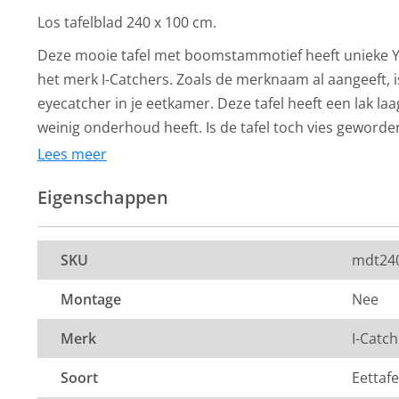
Los tafelblad 240 x 100 cm.
Deze mooie tafel met boomstammotief heeft unieke Y-p
het merk I-Catchers. Zoals de merknaam al aangeeft, i
eyecatcher in je eetkamer. Deze tafel heeft een lak l
weinig onderhoud heeft. Is de tafel toch vies gewor
met een vochtige doek af.
Lees meer
Eigenschappen
De eettafel is ook verkrijgbaar in de kleur zwart
I-Catchers
I-Catchers
Boomstamtafelblad
Boomstamtafel
Mango hout is tegenwoordig een populaire houtsoor
SKU
mdt24
massief Mango zwart -
massief Mango 
maken. Deze houtsoort komt vooral uit Zuidoost-Azië 
260 x 100 cm -
240 x 100 cm -
mango hout een natuur product is, is elk meubelstuk 
Montage
Nee
Bladdikte 4,0 cm
Bladdikte 4,0 
Normaal
859,-
Normaal
769,-
649,-
599,-
Per stuk
Per stuk
Merk
I-Catc
Op voorraad
Op voorraad
Voordelen van Mango hout:
Soort
Eettafe
Duurzaam