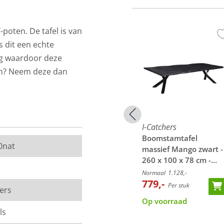
oten. De tafel is van
s dit een echte
aag waardoor deze
den? Neem deze dan
I-Catchers
I-Catchers
blad
Boomstamtafelblad
Boomstamtafel
t om meubels van te
0nat
zwart -
massief Mango zwart -
massief Mango zwart -
en Australië. Doordat
220 x 100 cm -
260 x 100 x 78 cm -
uniek.
cm
Bladdikte 4,0 cm
Bladdikte 4,0 cm - Y-
Normaal
689,-
Normaal
1.128,-
499,-
poten
779,-
Per stuk
Per stuk
hers
Op voorraad
Op voorraad
ls