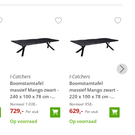
I-Catchers
I-Catchers
I-C
Boomstamtafel
Boomstamtafel
Bo
massief Mango zwart -
massief Mango zwart -
ma
240 x 100 x 78 cm -
220 x 100 x 78 cm -
10
Bladdikte 4,0 cm - Y-
Bladdikte 4,0 cm - Y-
Bla
Normaal
1.038,-
Normaal
958,-
Nor
poten
729,-
poten
629,-
po
89
Per stuk
Per stuk
Op voorraad
Op voorraad
8 
lev