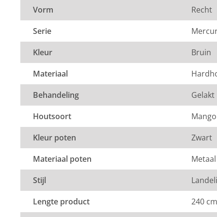
Vorm
Recht
Weinig onderhoud
Kwalitatief sterk
Serie
Mercu
Dit product valt onder de categorie
eettafels
. Bij ons 
de laagste prijsgarantie op al onze
tafels
. Voor meer i
Kleur
Bruin
terecht in onze
showroom
van 1200m² in Vianen, 10 
Materiaal
Hardh
Utrecht.
Behandeling
Gelakt
Houtsoort
Mango
Kleur poten
Zwart
Materiaal poten
Metaal
Stijl
Landeli
Lengte product
240 c