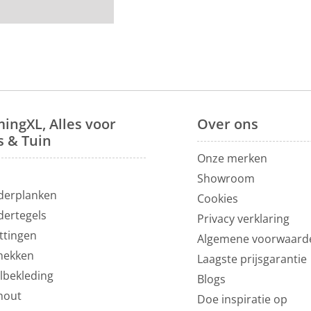
m
ingXL, Alles voor
Over
ons
s & Tuin
Onze merken
N
Showroom
derplanken
Cookies
dertegels
Privacy verklaring
ttingen
Algemene voorwaard
hekken
Laagste prijsgarantie
lbekleding
Blogs
hout
Doe inspiratie op