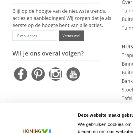
Over
Tuin
Blijf op de hoogte van de nieuwste trends,
acties en aanbiedingen! Wij zorgen dat je als
Buit
eerste op de hoogte bent van alle acties.
Tuin
Verras me!
HUIS
Wil je ons overal volgen?
Trap
Binn
Buit
Bank
Stoe
Tafel
Faute
Vloe
Deze website maakt gebru
Outl
We gebruiken cookies om c
bieden en om ons websitev