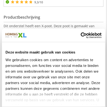
9,3/10
Productbeschrijving
Dit onderstel heeft een X-poot. Deze poot is gemaakt van
buizen in de vorm van een X. De hoogte van de poot is 71 cm
en is wit gepoedercoat.Deze X-poot is voorzien van stelvoeten.
De X-poot kan onder elk tafelblad.
Lees meer
Deze website maakt gebruik van cookies
We gebruiken cookies om content en advertenties te
Eigenschappen
personaliseren, om functies voor social media te bieden
SKU
x-poot-wit
en om ons websiteverkeer te analyseren. Ook delen we
informatie over uw gebruik van onze site met onze
Montage
Nee
partners voor social media, adverteren en analyse. Deze
Merk
HomingXL
partners kunnen deze gegevens combineren met andere
informatie die u aan ze heeft verstrekt of die ze hebben
Soort
Onderstellen
verzameld op basis van uw gebruik van hun services. U
Vorm
X
gaat akkoord met onze cookies als u onze website blijft