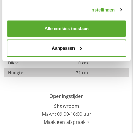
Kleur
Wit
gebruiken.
Instellingen
Materiaal
Metaal
Kleur poten
Wit
Alle cookies toestaan
Materiaal poten
Metaal
Stijl
Landelijk
Aanpassen
Breedte
10 cm
Dikte
10 cm
Hoogte
71 cm
Openingstijden
Showroom
Ma-vr: 09:00-16:00 uur
Maak een afspraak >