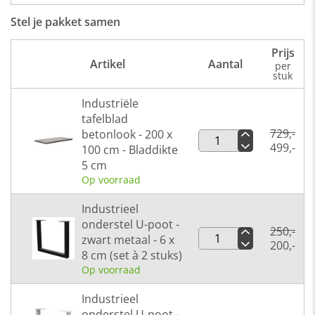
Stel je pakket samen
Prijs
Artikel
Aantal
per
stuk
Industriële
tafelblad
729,-
betonlook - 200 x
499,-
100 cm - Bladdikte
5 cm
Op voorraad
Industrieel
onderstel U-poot -
250,-
zwart metaal - 6 x
200,-
8 cm (set à 2 stuks)
Op voorraad
Industrieel
onderstel U-poot -