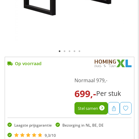
Op voorraad
Normaal
979,-
699,-
Per stuk
Stel samen
Laagste prijsgarantie
Bezorging in NL, BE, DE
9,3/10