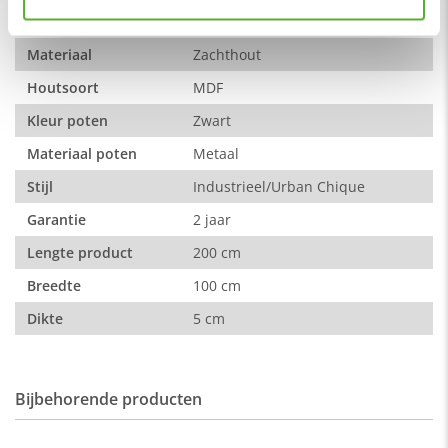
hierboven een keuze maken. Dit product valt onder de
Kleur
Beton licht
categorie
eettafels
. Bij ons profiteer je altijd van de laagste
Materiaal
Zachthout
prijsgarantie op al onze
tafels
. Voor meer inspiratie kun je ook
terecht in onze
showroom
van 1200m² in Vianen, 10
Houtsoort
MDF
autominuten van Utrecht.
Kleur poten
Zwart
Materiaal poten
Metaal
Stijl
Industrieel/Urban Chique
Garantie
2 jaar
Lengte product
200 cm
Breedte
100 cm
Dikte
5 cm
Bijbehorende producten