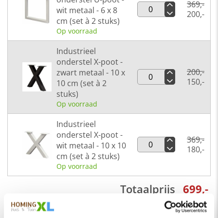
369,-
wit metaal - 6 x 8
200,-
cm (set à 2 stuks)
Op voorraad
Industrieel
onderstel X-poot -
200,-
zwart metaal - 10 x
150,-
10 cm (set à 2
stuks)
Op voorraad
Industrieel
onderstel X-poot -
369,-
wit metaal - 10 x 10
180,-
cm (set à 2 stuks)
Op voorraad
Totaalprijs
699,-
Plaats in winkelwagen