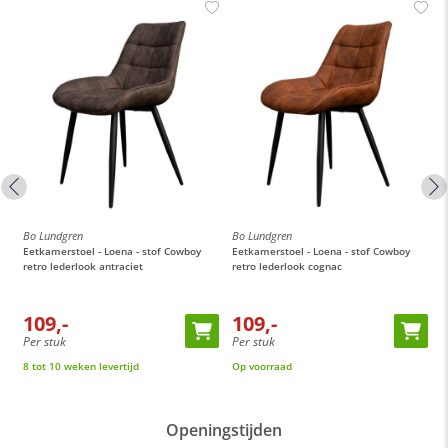
Bo Lundgren
Bo Lundgren
B
Eetkamerstoel - Loena - stof Cowboy
Eetkamerstoel - Loena - stof Cowboy
E
retro lederlook antraciet
retro lederlook cognac
r
109,-
109,-
Per stuk
Per stuk
P
8 tot 10 weken levertijd
Op voorraad
O
Openingstijden