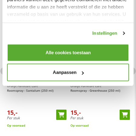
informatie die u aan ze heeft verstrekt of die ze hebben
verzameld op basis van uw gebruik van hun services. U
gaat akkoord met onze cookies als u onze website blijft
gebruiken.
Instellingen
Alle cookies toestaan
Aanpassen
Oranje Furniture Care
Oranje Furniture Care
O
Roomspray - Santalum (250 ml)
Roomspray - Greenhouse (250 ml)
R
15,-
15,-
Per stuk
Per stuk
P
Op voorraad
Op voorraad
O