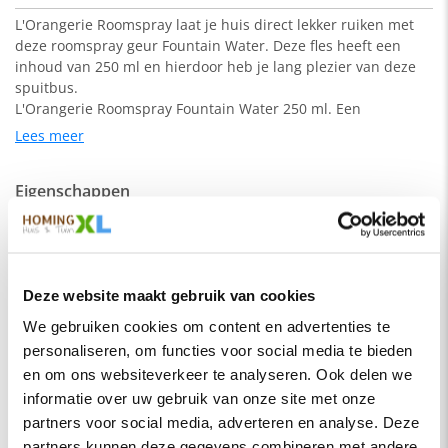
L'Orangerie Roomspray laat je huis direct lekker ruiken met
deze roomspray geur Fountain Water. Deze fles heeft een
inhoud van 250 ml en hierdoor heb je lang plezier van deze
spuitbus.
L'Orangerie Roomspray Fountain Water 250 ml. Een
klaterende fontein die Italiaanse citrusvruchten combineert
Lees meer
met net geplukte bloemen in een zomerse tuin. Als een mist
blijft het verfijnde water aan de blaadjes kleven. Met op de
Eigenschappen
achtergrond een zonnestraal die het geheel lichtjes
verwarmt. Top: Italiaanse bergamot, citroen, ‘groen’ water
SKU
179005
Hart: lelietje-van-dalen, roos, jasmijn, magnolia, ozon
Merk
Oranje Furniture Care
Basis: amber, transparant hout, musk
Deze website maakt gebruik van cookies
Soort
Onderhoudsmiddelen
Dit product valt onder de categorie
onderhoud
. Bij ons
profiteer je altijd van de laagste prijsgarantie op al onze
We gebruiken cookies om content en advertenties te
Kleur
Transparant
woonaccessoires
. Voor meer inspiratie kun je ook terecht in
personaliseren, om functies voor social media te bieden
Stijl
Klassiek
onze
showroom
van 1200m² in Vianen, 10 autominuten van
en om ons websiteverkeer te analyseren. Ook delen we
Utrecht.
informatie over uw gebruik van onze site met onze
partners voor social media, adverteren en analyse. Deze
Bijbehorende producten
partners kunnen deze gegevens combineren met andere