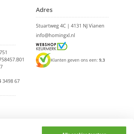
Adres
Stuartweg 4C |
4131 NJ Vianen
info@homingxl.nl
751
758457.B01
Klanten geven ons een:
9,3
67
4 3498 67