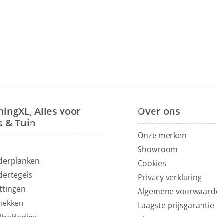
ingXL, Alles voor
Over
ons
s & Tuin
Onze merken
N
Showroom
derplanken
Cookies
dertegels
Privacy verklaring
ttingen
Algemene voorwaard
hekken
Laagste prijsgarantie
lbekleding