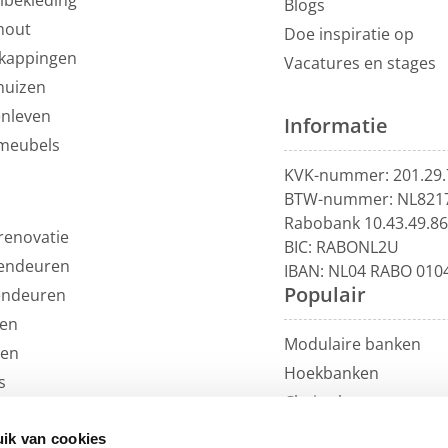
Blogs
hout
Doe inspiratie op
kappingen
Vacatures en stages
huizen
enleven
Informatie
meubels
KVK-nummer: 201.29.
BTW-nummer: NL821
Rabobank 10.43.49.8
renovatie
BIC: RABONL2U
endeuren
IBAN: NL04 RABO 010
Populair
endeuren
en
Modulaire banken
len
Hoekbanken
s
Chaise longue
uils
U-banken
ren
ik van cookies