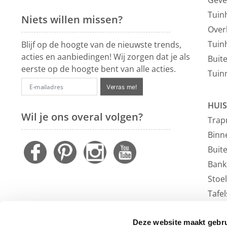
Tuin
Niets willen missen?
Over
Tuin
Blijf op de hoogte van de nieuwste trends,
acties en aanbiedingen! Wij zorgen dat je als
Buit
eerste op de hoogte bent van alle acties.
Tuin
Verras me!
HUIS
Wil je ons overal volgen?
Trap
Binn
Buit
Bank
Stoe
Tafel
Faute
Vloe
Deze website maakt gebru