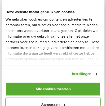
Showroom
Ma-vr: 09:00-16:00 uur
Deze website maakt gebruik van cookies
Maak een afspraak >
We gebruiken cookies om content en advertenties te
personaliseren, om functies voor social media te bieden
Afhalen
en om ons websiteverkeer te analyseren. Ook delen we
Ma-vr: op afspraak
informatie over uw gebruik van onze site met onze
Meer informatie >
partners voor social media, adverteren en analyse. Deze
partners kunnen deze gegevens combineren met andere
Adres
informatie die u aan ze heeft verstrekt of die ze hebben
verzameld op basis van uw gebruik van hun services. U
Stuartweg 4C |
4131 NJ Vianen
gaat akkoord met onze cookies als u onze website blijft
info@homingxl.nl
gebruiken.
Instellingen
˅
Klantenservice
Alle cookies toestaan
˅
Over
ons
˅
Populair
Aanpassen