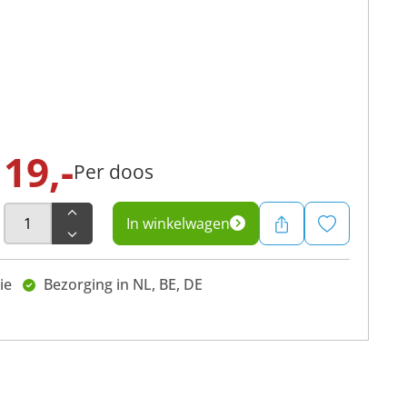
19,-
Per doos
In winkelwagen
ie
Bezorging in NL, BE, DE