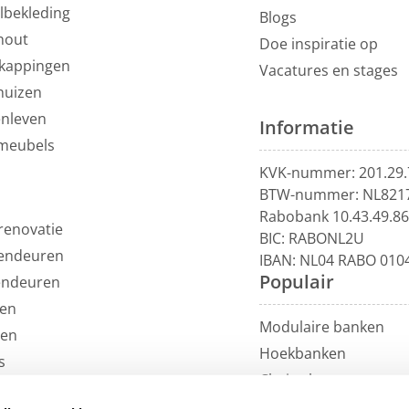
lbekleding
Blogs
hout
Doe inspiratie op
kappingen
Vacatures en stages
huizen
enleven
Informatie
meubels
emakkelijk je nieuwe
KVK-nummer: 201.29.
BTW-nummer: NL821
ankoopbewijs
Rabobank 10.43.49.8
renovatie
BIC: RABONL2U
met de bijgeleverde
endeuren
IBAN: NL04 RABO 010
 Plaats dan een
Populair
endeuren
ice bewijs zodat een
en
pen.
Modulaire banken
len
Hoekbanken
ns profiteer je altijd
s
res
. Voor meer
Chaise longue
uils
00m² in Vianen, 10
U-banken