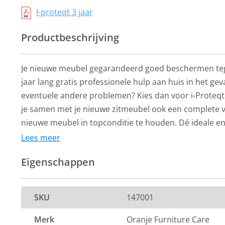
I-proteqt 3 jaar
Productbeschrijving
Je nieuwe meubel gegarandeerd goed beschermen teg
jaar lang gratis professionele hulp aan huis in het gev
eventuele andere problemen? Kies dan voor i-Proteqt
je samen met je nieuwe zitmeubel ook een complete v
nieuwe meubel in topconditie te houden. Dé ideale e
om je nieuwe zitmeubel zelf goed te beschermen tege
Lees meer
service en garantie.
Eigenschappen
Aankoop enkel mogelijk direct bij een nieuwe bank/fau
Met de aanschaf van i-Proteqt ben je verzekerd van 
SKU
147001
bescherming van je nieuwe meubel en een professione
Je ontvangt een speciale i-Proteqt verzorgingsset waar
Merk
Oranje Furniture Care