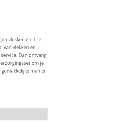
en vlekken en drie
al van vlekken en
 service. Dan ontvang
erzorgingsset om je
n gemakkelijke manier
n vlekken mét 3 jaar
teuil
een goede
le service aan huis.
mee je zelf snel en