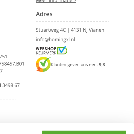
Meer informatie >
Adres
Stuartweg 4C |
4131 NJ Vianen
info@homingxl.nl
751
758457.B01
Klanten geven ons een:
9,3
67
4 3498 67