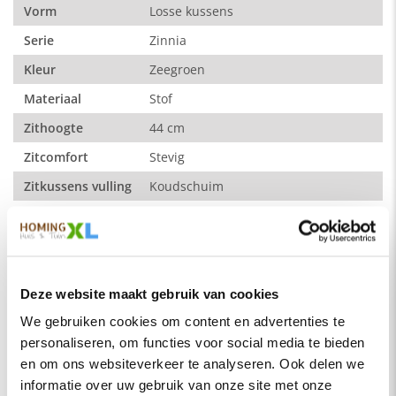
Vorm
Losse kussens
Varese is een stevige, dicht geweven meubelstof die een iets
gemêleerde kleurschakering heeft. De stof voelt zacht en een
Serie
Zinnia
beetje vervilt aan. Op dit eigentijdse bankje komt de stof
prima tot zijn recht.
Kleur
Zeegroen
Samenstelling:
Materiaal
Stof
100% polyester.
Zithoogte
44 cm
Dit product valt onder de categorie
poefen
. Bij ons profiteer je
Zitcomfort
Stevig
altijd van de laagste prijsgarantie op al onze
woonaccessoires
. Voor meer inspiratie kun je ook terecht in
Zitkussens vulling
Koudschuim
onze
showroom
van 1200m² in Vianen, 10 autominuten van
Rugkussens vulling
Schuim + Vulling (50% schuim / 50%
Utrecht.
polyester fiber)
Kleur poten
Zwart
Materiaal poten
Metaal
Deze website maakt gebruik van cookies
Hoogte poten
15 cm
We gebruiken cookies om content en advertenties te
personaliseren, om functies voor social media te bieden
en om ons websiteverkeer te analyseren. Ook delen we
Lees meer
informatie over uw gebruik van onze site met onze