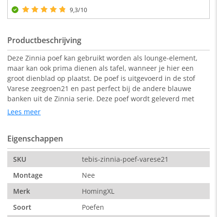
9,3/10
Productbeschrijving
Deze Zinnia poef kan gebruikt worden als lounge-element,
maar kan ook prima dienen als tafel, wanneer je hier een
groot dienblad op plaatst. De poef is uitgevoerd in de stof
Varese zeegroen21 en past perfect bij de andere blauwe
banken uit de Zinnia serie. Deze poef wordt geleverd met
zwarte metalen poten met een retro look.
Lees meer
Afmetingen:
Eigenschappen
85 x 65 x 44 cm (b x d x h).
SKU
tebis-zinnia-poef-varese21
De kleur op de foto kan per computerscherm afwijken van de
Montage
Nee
werkelijkheid. Zeker weten dat dit de kleur is die je zoekt?
Vraag dan een stukje van de stof op via de knop "kleurstaal
Merk
HomingXL
aanvragen".
Soort
Poefen
De stof: