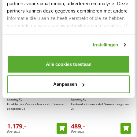
partners voor social media, adverteren en analyse. Deze
partners kunnen deze gegevens combineren met andere
Bijbehorende producten
informatie die u aan ze heeft verstrekt of die ze hebben
verzameld op basis van uw gebruik van hun services. U
gaat akkoord met onze cookies als u onze website blijft
gebruiken.
Instellingen
Alle cookies toestaan
Aanpassen
HomingXL
HomingXL
Hoekbank - Zinnia - links - stof Varese
Fauteuil - Zinnia - stof Varese zeegroen
zeegroen 21
21
1.179,-
489,-
Per stuk
Per stuk