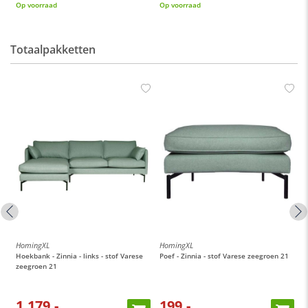
Op voorraad
Op voorraad
Totaalpakketten
HomingXL
HomingXL
H
n
Hoekbank - Zinnia - links - stof Varese
Poef - Zinnia - stof Varese zeegroen 21
P
zeegroen 21
1.179,-
199,-