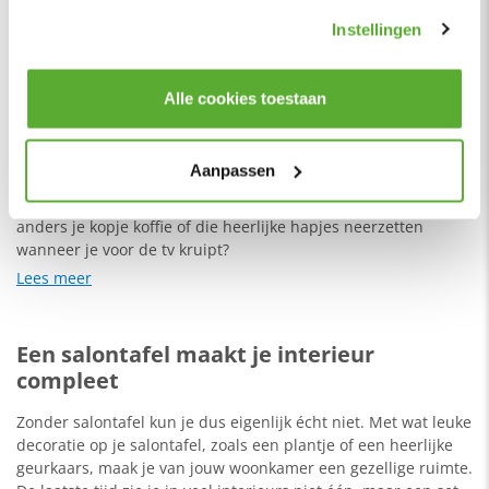
gebruiken.
Normaal
109,-
Instellingen
69,-
Per set
Op voorraad
Alle cookies toestaan
1
Aanpassen
Een salontafel is onmisbaar in je interieur. Waar moet je
anders je kopje koffie of die heerlijke hapjes neerzetten
wanneer je voor de tv kruipt?
Lees meer
Een salontafel maakt je interieur
compleet
Zonder salontafel kun je dus eigenlijk écht niet. Met wat leuke
decoratie op je salontafel, zoals een plantje of een heerlijke
geurkaars, maak je van jouw woonkamer een gezellige ruimte.