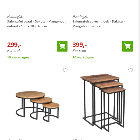
HomingXL
HomingXL
Salontafel ovaal - Dakota - Mangohout
Salontafelset rechthoek - Dakota -
naturel - 130 x 70 x 40 cm
Mangohout naturel
299,-
399,-
Per stuk
Per stuk
10 werkdagen
10 werkdagen