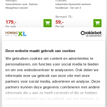
HomingXL
I-Catchers
Salontafelset rond - Dakota -
Industriële bijzettafel vierkant
Mangohout naturel
hout&staal - Set van 3
Normaal
79,-
179,-
59,-
Per stuk
Per set
10 werkdagen
Op voorraad
Deze website maakt gebruik van cookies
We gebruiken cookies om content en advertenties te
personaliseren, om functies voor social media te bieden
en om ons websiteverkeer te analyseren. Ook delen we
informatie over uw gebruik van onze site met onze
partners voor social media, adverteren en analyse. Deze
partners kunnen deze gegevens combineren met andere
informatie die u aan ze heeft verstrekt of die ze hebben
I-Catchers
verzameld op basis van uw gebruik van hun services. U
Industriële bijzettafel rond massief
Mango - Set van 2
gaat akkoord met onze cookies als u onze website blijft