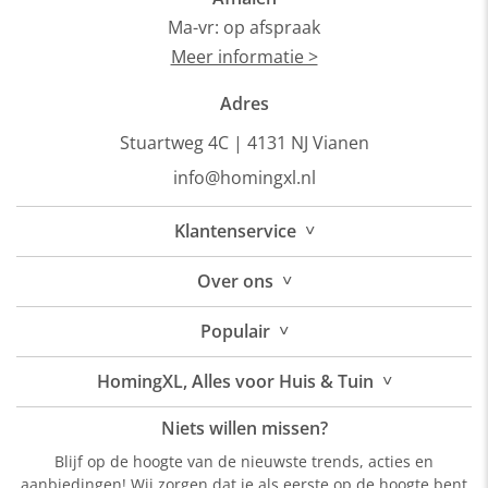
Ma-vr: op afspraak
Meer informatie >
Adres
Stuartweg 4C |
4131 NJ Vianen
info@homingxl.nl
˅
Klantenservice
˅
Over
ons
˅
Populair
˅
HomingXL, Alles voor Huis & Tuin
Niets willen missen?
Blijf op de hoogte van de nieuwste trends, acties en
aanbiedingen! Wij zorgen dat je als eerste op de hoogte bent