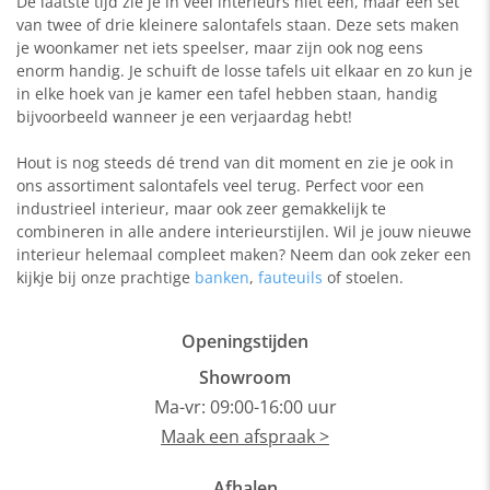
De laatste tijd zie je in veel interieurs niet één, maar een set
van twee of drie kleinere salontafels staan. Deze sets maken
je woonkamer net iets speelser, maar zijn ook nog eens
enorm handig. Je schuift de losse tafels uit elkaar en zo kun je
in elke hoek van je kamer een tafel hebben staan, handig
bijvoorbeeld wanneer je een verjaardag hebt!
Hout is nog steeds dé trend van dit moment en zie je ook in
ons assortiment salontafels veel terug. Perfect voor een
industrieel interieur, maar ook zeer gemakkelijk te
combineren in alle andere interieurstijlen. Wil je jouw nieuwe
interieur helemaal compleet maken? Neem dan ook zeker een
kijkje bij onze prachtige
banken
,
fauteuils
of stoelen.
Openingstijden
Showroom
Ma-vr: 09:00-16:00 uur
Maak een afspraak >
Afhalen