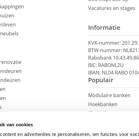
kappingen
Vacatures en stages
huizen
enleven
Informatie
meubels
KVK-nummer: 201.29.
BTW-nummer: NL821
Rabobank 10.43.49.8
renovatie
BIC: RABONL2U
endeuren
IBAN: NL04 RABO 010
Populair
endeuren
en
Modulaire banken
len
Hoekbanken
s
Chaise longue
uils
U-banken
ren
ik van cookies
Loungebanken
et
ontent en advertenties te personaliseren, om functies voor soci