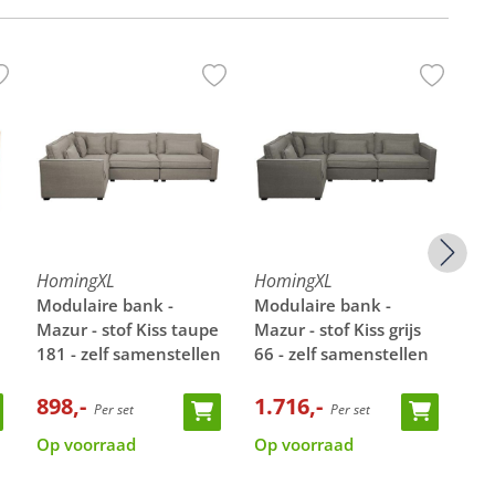
HomingXL
HomingXL
Ho
Modulaire bank -
Modulaire bank -
Zi
Mazur - stof Kiss taupe
Mazur - stof Kiss grijs
ho
181 - zelf samenstellen
66 - zelf samenstellen
Ki
898,-
1.716,-
45
Per set
Per set
Op voorraad
Op voorraad
Op