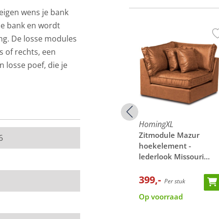
eigen wens je bank
le bank en wordt
ing. De losse modules
 of rechts, een
losse poef, die je
 twee andere
e stof Kiss in de
HomingXL
HomingXL
leer
Poef - Mazur - stof Kiss
Zitmodule Mazur
6
m (b x d x h).
02
grijs 66
hoekelement -
lederlook Missouri
cognac 03
van de werkelijkheid.
289,-
399,-
Per stuk
Per stuk
n een stukje van de
Op voorraad
Op voorraad