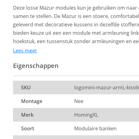
Deze losse Mazur modules kun je gebruiken om naar 
samen te stellen. De Mazur is een stoere, comfortabe
geleverd met decoratieve kussens in dezelfde stoffer
bieden keuze uit een een module met armleuning links
hoekstuk, een tussenstuk zonder armleuningen en een 
ook prima tegen de bank aan kunt schuiven of tussen
Lees meer
modules in kunt zetten. De modules zijn bekleed met d
Eigenschappen
kleur grijs.
Afmetingen modules:
HomingXL
HomingXL
Poef - Mazur - leer
Poef - Mazur - 
SKU
logomini-mazur-armL-kiss6
Element met armleuning links of rechts: 109 x 98 x 84 c
Colorado antraciet 01
Colorado grijs 
Montage
Nee
De kleur op de foto kan per computerscherm afwijken 
319,-
319,-
Merk
HomingXL
Per stuk
Per stuk
Zeker weten dat dit de kleur is die je zoekt? Vraag da
Op voorraad
Op voorraad
Soort
Modulaire banken
stof op via de knop "kleurstaal aanvragen".