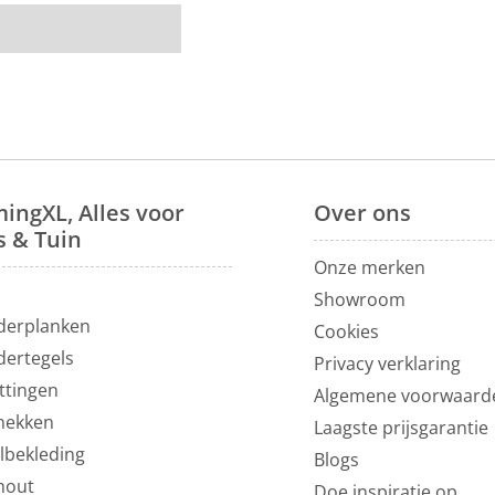
ingXL, Alles voor
Over
ons
s & Tuin
Onze merken
N
Showroom
derplanken
Cookies
dertegels
Privacy verklaring
ttingen
Algemene voorwaard
hekken
Laagste prijsgarantie
lbekleding
Blogs
hout
Doe inspiratie op