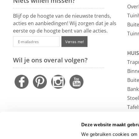
Niets willen missen?
Over
Tuin
Blijf op de hoogte van de nieuwste trends,
acties en aanbiedingen! Wij zorgen dat je als
Buit
eerste op de hoogte bent van alle acties.
Tuin
Verras me!
HUIS
Wil je ons overal volgen?
Trap
Binn
Buit
Bank
Stoe
Tafel
Faute
Vloe
Deze website maakt gebru
Outl
We gebruiken cookies om c