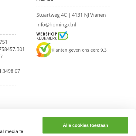
Stuartweg 4C |
4131 NJ Vianen
info@homingxl.nl
751
758457.B01
Klanten geven ons een:
9,3
67
4 3498 67
Alle cookies toestaan
al media te