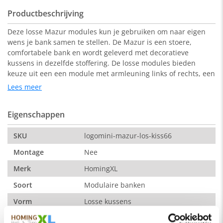
Productbeschrijving
Deze losse Mazur modules kun je gebruiken om naar eigen
wens je bank samen te stellen. De Mazur is een stoere,
comfortabele bank en wordt geleverd met decoratieve
kussens in dezelfde stoffering. De losse modules bieden
keuze uit een een module met armleuning links of rechts, een
hoekstuk, een tussenstuk zonder armleuningen en een losse
Lees meer
poef, die je ook prima tegen de bank aan kunt schuiven of
tussen twee andere modules in kunt zetten. De modules zijn
Eigenschappen
bekleed met de stof Kiss in de kleur grijs.
Afmetingen modules:
SKU
logomini-mazur-los-kiss66
Midden element zonder armleuningen: 98 x 98 x 84 cm (b x d
Montage
Nee
x h).
Merk
HomingXL
Soort
Modulaire banken
De kleur op de foto kan per computerscherm afwijken van de
werkelijkheid. Zeker weten dat dit de kleur is die je zoekt?
Vorm
Losse kussens
Vraag dan een stukje van de stof op via de knop "kleurstaal
Serie
Mazur
aanvragen".