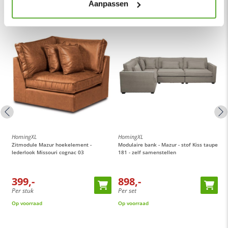
Aanpassen
HomingXL
HomingXL
H
Zitmodule Mazur hoekelement -
Modulaire bank - Mazur - stof Kiss taupe
M
lederlook Missouri cognac 03
181 - zelf samenstellen
6
399,-
898,-
Per stuk
Per set
P
Op voorraad
Op voorraad
O