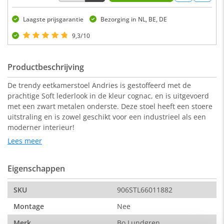
Laagste prijsgarantie
Bezorging in NL, BE, DE
9,3/10
Productbeschrijving
De trendy eetkamerstoel Andries is gestoffeerd met de
prachtige Soft lederlook in de kleur cognac, en is uitgevoerd
met een zwart metalen onderste. Deze stoel heeft een stoere
uitstraling en is zowel geschikt voor een industrieel als een
moderner interieur!
Lees meer
Afmetingen:
Eigenschappen
62 x 54 x 92 cm (b x d x h)
Zitdiepte: 44 cm
SKU
906STL66011882
Zithoogte: 50 cm
Montage
Nee
Breedte zitting: 62 cm
Merk
Bo Lundgren