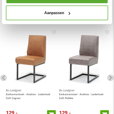
Vianen, 10 autominuten van Utrecht.
Aanpassen
Totaalpakketten
Bo Lundgren
Bo Lundgren
B
Eetkamerstoel - Andries - Lederlook
Eetkamerstoel - Andries - Lederlook
E
Soft Cognac
Soft Pebble
S
129,-
129,-