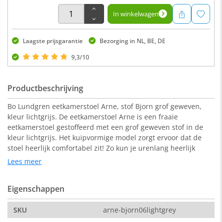
In winkelwagen
Laagste prijsgarantie
Bezorging in NL, BE, DE
9,3/10
Productbeschrijving
Bo Lundgren eetkamerstoel Arne, stof Bjorn grof geweven,
kleur lichtgrijs. De eetkamerstoel Arne is een fraaie
eetkamerstoel gestoffeerd met een grof geweven stof in de
kleur lichtgrijs. Het kuipvormige model zorgt ervoor dat de
stoel heerlijk comfortabel zit! Zo kun je urenlang heerlijk
tafelen...! De Arne is uitgevoerd met een zwart metalen
Lees meer
onderstel. Deze geeft de stoel een klassieke uitstraling.
Eigenschappen
Afmeting:
SKU
arne-bjorn06lightgrey
59 x 46 x 85 cm ( b x d x h )