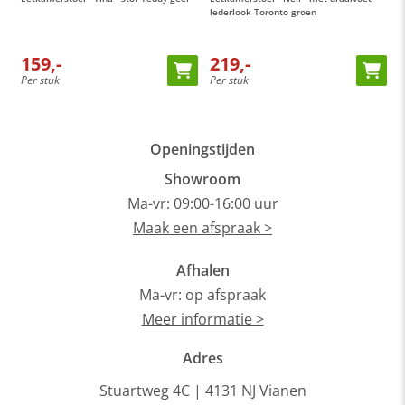
lederlook Toronto groen
s
159,-
219,-
Per stuk
Per stuk
P
Openingstijden
Showroom
Ma-vr: 09:00-16:00 uur
Maak een afspraak >
Afhalen
Ma-vr: op afspraak
Meer informatie >
Adres
Stuartweg 4C |
4131 NJ Vianen