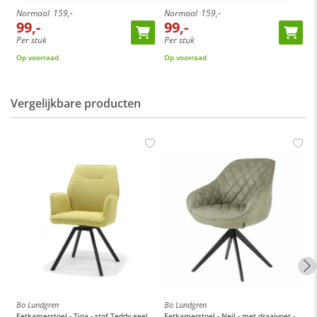
Normaal
159,-
Normaal
159,-
N
99,-
99,-
Per stuk
Per stuk
P
Op voorraad
Op voorraad
O
Vergelijkbare producten
Bo Lundgren
Bo Lundgren
B
Eetkamerstoel - Tina - stof Teddy geel
Eetkamerstoel - Neil - met draaivoet -
E