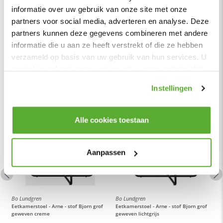
Draai bij het monteren van de bouten eerst alle bouten er
informatie over uw gebruik van onze site met onze
een klein stukje in, zo blijft er genoeg speling om de andere
Lees meer
partners voor social media, adverteren en analyse. Deze
bouten erin te draaien. Als ze allemaal gemonteerd zijn,
partners kunnen deze gegevens combineren met andere
kunnen ze één voor een strak vastgedraaid worden. Al het
informatie die u aan ze heeft verstrekt of die ze hebben
benodigde montagemateriaal wordt meegeleverd.
Totaalpakketten
verzameld op basis van uw gebruik van hun services. U
Dit product valt onder de categorie
eetkamerstoelen met
gaat akkoord met onze cookies als u onze website blijft
armleuning
. Bij ons profiteer je altijd van de laagste
gebruiken.
prijsgarantie op al onze
eetkamerstoelen
. Voor meer
Instellingen
inspiratie kun je ook terecht in onze
showroom
van 1200m² in
Vianen, 10 autominuten van Utrecht.
Alle cookies toestaan
Aanpassen
Bo Lundgren
Bo Lundgren
B
Eetkamerstoel - Arne - stof Bjorn grof
Eetkamerstoel - Arne - stof Bjorn grof
E
geweven creme
geweven lichtgrijs
g