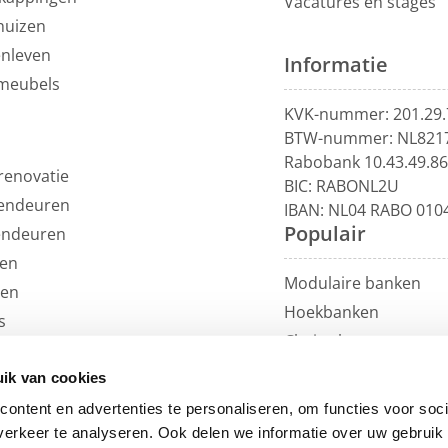
Vacatures en stages
huizen
enleven
Informatie
meubels
KVK-nummer: 201.29.
BTW-nummer: NL821
Rabobank 10.43.49.8
renovatie
BIC: RABONL2U
endeuren
IBAN: NL04 RABO 010
Populair
endeuren
en
Modulaire banken
len
Hoekbanken
s
Chaise longue
uils
U-banken
ren
ik van cookies
Loungebanken
et
ontent en advertenties te personaliseren, om functies voor soci
Rechte banken
erkeer te analyseren. Ook delen we informatie over uw gebruik 