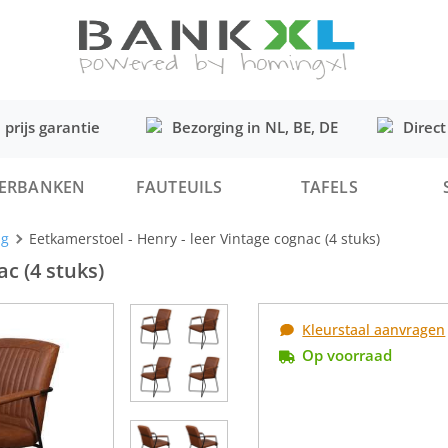
 prijs garantie
Bezorging in NL, BE, DE
Direct
ERBANKEN
FAUTEUILS
TAFELS
ng
Eetkamerstoel - Henry - leer Vintage cognac (4 stuks)
c (4 stuks)
Kleurstaal aanvragen
Op voorraad