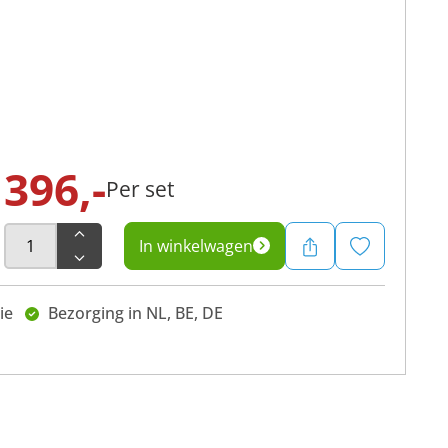
396,-
Per set
In winkelwagen
ie
Bezorging in NL, BE, DE