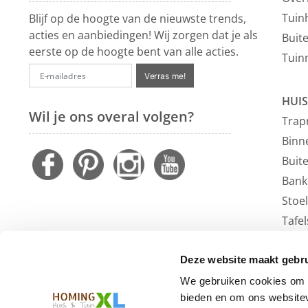
Tuin
Blijf op de hoogte van de nieuwste trends,
acties en aanbiedingen! Wij zorgen dat je als
Buit
eerste op de hoogte bent van alle acties.
Tuin
Verras me!
HUIS
Wil je ons overal volgen?
Trap
Binn
Buit
Bank
Stoe
Tafel
Faute
Vloe
Deze website maakt gebru
Outl
We gebruiken cookies om c
bieden en om ons websitev