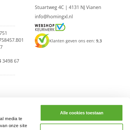
Stuartweg 4C |
4131 NJ Vianen
info@homingxl.nl
751
758457.B01
Klanten geven ons een:
9,3
67
4 3498 67
Alle cookies toestaan
al media te
van onze site