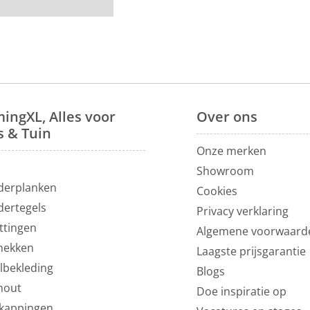
ingXL, Alles voor
Over
ons
s & Tuin
Onze merken
N
Showroom
derplanken
Cookies
dertegels
Privacy verklaring
ttingen
Algemene voorwaard
hekken
Laagste prijsgarantie
lbekleding
Blogs
hout
Doe inspiratie op
kappingen