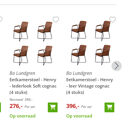
Bo Lundgren
Bo Lundgren
Bo
Eetkamerstoel - Henry
Eetkamerstoel - Henry
Ee
- lederlook Soft cognac
- leer Vintage cognac
- 
(4 stuks)
(4 stuks)
Normaal
396,-
Nor
276,-
396,-
69
Per set
Per set
Op voorraad
Op voorraad
Op