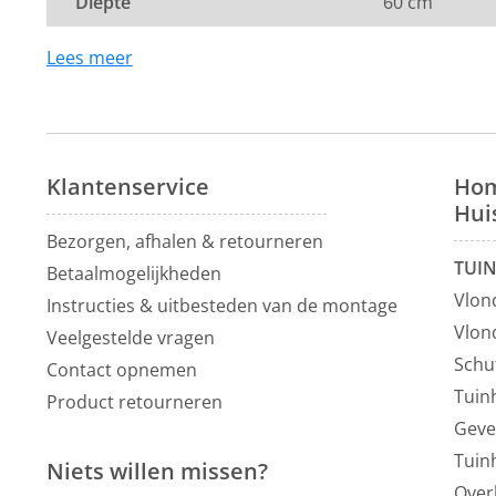
Diepte
60 cm
Lees meer
Klantenservice
Hom
Hui
Bezorgen, afhalen & retourneren
TUI
Betaalmogelijkheden
Vlon
Instructies & uitbesteden van de montage
Vlon
Veelgestelde vragen
Schu
Contact opnemen
Tuin
Product retourneren
Geve
Tuin
Niets willen missen?
Over