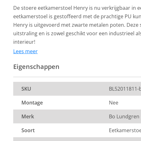
De stoere eetkamerstoel Henry is nu verkrijgbaar in e
eetkamerstoel is gestoffeerd met de prachtige PU kun
Henry is uitgevoerd met zwarte metalen poten. Deze s
uitstraling en is zowel geschikt voor een industrieel 
interieur!
Lees meer
Afmetingen:
Eigenschappen
60 x 60 x 86 cm (b x d x h)
Bo Lundgren
Bo Lundgren
Zitdiepte : 44 cm
Eetkamerstoel - Henry
Eetkamerstoel 
SKU
BL52011811-
Zithoogte: 48 cm
- lederlook Soft cognac
- leer Vintage 
Breedte zitting: 47 cm
Montage
Nee
Normaal
99,-
69,-
99,-
Merk
Bo Lundgren
Per stuk
Per stuk
De kleur op de foto kan per computerscherm afwijken 
Op voorraad
Op voorraad
Soort
Eetkamersto
Zeker weten dat dit de kleur is die je zoekt? Vraag dan
stof op via de knop "kleurstaal aanvragen".