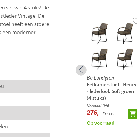
en set van 4 stuks! De
stleder Vintage. De
toel heeft een stoere
als een moderner
Bo Lundgren
Bo Lundgren
- Henry
Eetkamerstoel - Henry
Eetkamerstoel - Henry
bu
cognac
- leer Vintage zwart
- lederlook Soft groen
(4 stuks)
Normaal
396,-
99,-
276,-
Per stuk
Per set
van de werkelijkheid.
Op voorraad
Op voorraad
elen
 een stukje van de