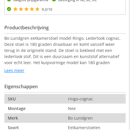
9,3/10
Productbeschrijving
Bo Lundgren eetkamerstoel model Ringo. Lederlook cognac.
Deze stoel is 180 graden draaibaar en komt vanzelf weer
terug in de originele stand. De stoel is bekleed met een
lederlook stof. Dit is een duurzaam en kunststof alternatief
voor echt leer. Het kuipvormige model kan 180 graden
draaien en zorgt ervoor dat de stoel heerlijk comfortabel zit!
Lees meer
De stoel Ringo heeft een hoge rugleuning, zo kun je urenlang
heerlijk tafelen...! Deze is uitgevoerd met zwarte metalen
Eigenschappen
poten.
SKU
ringo-cognac
Afmeting:
Montage
Nee
60 x 45 x 86 cm ( b x d x h )
Merk
Bo Lundgren
Zitdiepte : 45 cm
Soort
Eetkamerstoelen