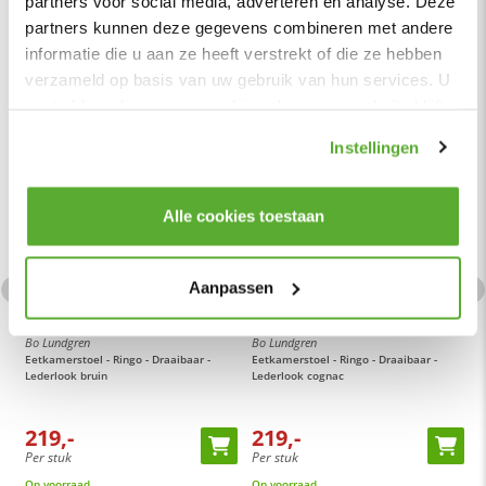
partners voor social media, adverteren en analyse. Deze
partners kunnen deze gegevens combineren met andere
Totaalpakketten
informatie die u aan ze heeft verstrekt of die ze hebben
verzameld op basis van uw gebruik van hun services. U
gaat akkoord met onze cookies als u onze website blijft
gebruiken.
Instellingen
Alle cookies toestaan
Aanpassen
Bo Lundgren
Bo Lundgren
B
Eetkamerstoel - Ringo - Draaibaar -
Eetkamerstoel - Ringo - Draaibaar -
E
Lederlook bruin
Lederlook cognac
L
219,-
219,-
Per stuk
Per stuk
P
Op voorraad
Op voorraad
O