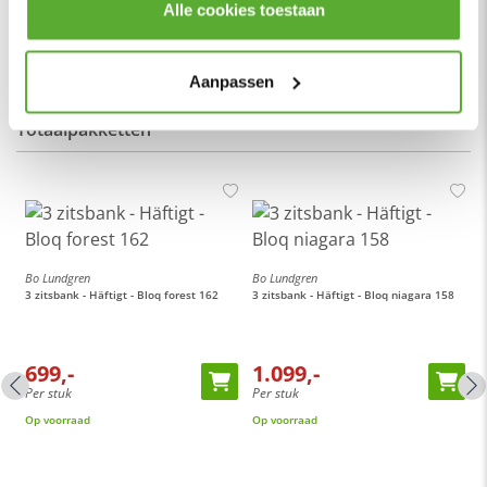
Alle cookies toestaan
Lees meer
Aanpassen
Totaalpakketten
Bo Lundgren
Bo Lundgren
3 zitsbank - Häftigt - Bloq forest 162
3 zitsbank - Häftigt - Bloq niagara 158
699,-
1.099,-
Per stuk
Per stuk
Op voorraad
Op voorraad
B
3