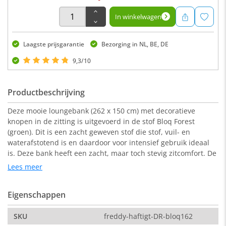
In winkelwagen
Laagste prijsgarantie
Bezorging in NL, BE, DE
9,3/10
Productbeschrijving
Deze mooie loungebank (262 x 150 cm) met decoratieve
knopen in de zitting is uitgevoerd in de stof Bloq Forest
(groen). Dit is een zacht geweven stof die stof, vuil- en
waterafstotend is en daardoor voor intensief gebruik ideaal
is. Deze bank heeft een zacht, maar toch stevig zitcomfort. De
Häftigt heeft 3 losse rugkussen en 3 losse zitkussens, voorzien
Lees meer
van een rits.
Eigenschappen
Bij deze variant zit de chaise longue aan de rechterkant
(vooraanzicht).
SKU
freddy-haftigt-DR-bloq162