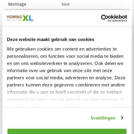
Montage
Nee
De kleur op de foto kan per computerscherm afwijken van de
Merk
Bo Lundgren
werkelijkheid. Zeker weten dat dit de kleur is die je zoekt?
Soort
Loungebanken
Vraag dan een stukje van de stof aan via de knop "kleurstaal
aanvragen".
Vorm
Losse kussens
Deze website maakt gebruik van cookies
De stof:
Serie
Häftigt
We gebruiken cookies om content en advertenties te
Bloq is een zachte geweven stof die stevig en slijtvast is.
Kleur
Forest
personaliseren, om functies voor social media te bieden
Dit product valt onder de categorie
hoekbanken
. Bij ons
en om ons websiteverkeer te analyseren. Ook delen we
Materiaal
Stof
profiteer je altijd van de laagste prijsgarantie op al onze
informatie over uw gebruik van onze site met onze
hoekbanken
. Voor meer inspiratie kun je ook terecht in onze
Zitbreedte
238 cm
partners voor social media, adverteren en analyse. Deze
showroom
van 1200m² in Vianen, 10 autominuten van
Zitdiepte
59 cm
Utrecht.
partners kunnen deze gegevens combineren met andere
informatie die u aan ze heeft verstrekt of die ze hebben
Zithoogte
44 cm
verzameld op basis van uw gebruik van hun services. U
Hoogte rugleuning
43 cm
gaat akkoord met onze cookies als u onze website blijft
Zitcomfort
Normaal
gebruiken.
Instellingen
Zitkussens vulling
Koudschuim
Rugkussens vulling
100% siliconen