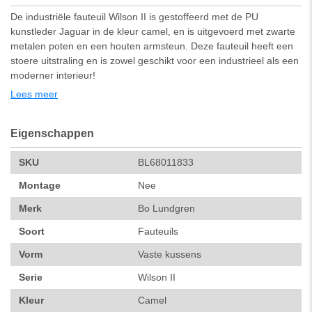
De industriële fauteuil Wilson II is gestoffeerd met de PU
kunstleder Jaguar in de kleur camel, en is uitgevoerd met zwarte
metalen poten en een houten armsteun. Deze fauteuil heeft een
stoere uitstraling en is zowel geschikt voor een industrieel als een
moderner interieur!
Lees meer
Afmetingen:
63 x 72 x 83 cm (b x d x h)
Eigenschappen
Zitdiepte: 50 cm
Zithoogte: 42 cm
SKU
BL68011833
Montage
Nee
De fauteuil Wilson II is verkrijgbaar in meerdere kleuren. De kleur
Merk
Bo Lundgren
op de foto kan per computerscherm afwijken van de werkelijkheid.
Soort
Fauteuils
Zeker weten dat dit de kleur is die je zoekt? Vraag dan een stukje
van de stof op via de knop "kleurstaal aanvragen".
Vorm
Vaste kussens
Montage:
Serie
Wilson II
Deze fauteuil wordt geleverd in vier losse delen. Allereerst dien je
de losse zitting aan de rugleuning te monteren met behulp van
Kleur
Camel