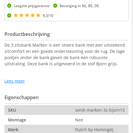
Laagste prijsgarantie
Bezorging in NL, BE, DE
9,3/10
Productbeschrijving
De 3 zitsbank Marken is een stoere bank met een uitstekend
zitcomfort en een goede ondersteuning voor de rug. De lage
pootjes onder de bank geven de bank een robuuste
uitstraling. Deze bank is uitgevoerd in de stof Bjorn grijs.
Lees meer
Afmeting:
248 x 95 x 76 cm ( b x d x h).
De stof:
Eigenschappen
De Bjorn is een grof geweven stof. Bij het weven van grof
geweven stoffen worden dikke draden gebruikt, wat zorgt
SKU
serdi-marken-3z-bjorn13
voor een stoere look. De voordelen hiervan zijn dat de stof
niet snel slijt en er nauwelijks kans is voor zitspiegel (een
Montage
Nee
afdruk in de stof op de plek waar je gezeten hebt).
Merk
Dutch by HomingXL