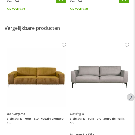
Per stuk
Per stuk
P
Op voorraad
Op voorraad
O
Vergelijkbare producten
Bo Lundgren
HomingXL
H
3 zitsbank - Höft - stof Regain okergeel
3 zitsbank - Tulp - stof Sorro lichtgrijs
3
23
90
a
Normaal
799,-