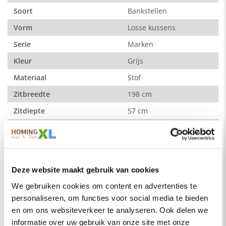
Soort
Bankstellen
Samenstelling:
100% Polyester
Vorm
Losse kussens
Serie
Marken
Onderhoud:
Kleur
Grijs
Bij normale omstandigheden is regelmatig stofzuigen
voldoende. Gebruik hiervoor de speciale stofzuig kop die bij
Materiaal
Stof
de meeste stofzuigers meegeleverd wordt. Die zorgt ervoor
Zitbreedte
198 cm
dat de haren en de structuur van de stof intact blijft.
Zitdiepte
57 cm
Zithoogte
41 cm
Toch een vlek? Vloeibare vloeistof vlekken dient u altijd eerst
zo snel mogelijk voorzichtig te deppen met een zachte doek of
Hoogte rugleuning
35 cm
weg te scheppen (in het geval van een vaste stof). In de
meeste gevallen kunnen de vlekken uit de stof vervolgens
Hoogte leuning vanaf kussen
13 cm
Deze website maakt gebruik van cookies
gewoon verwijderd worden met behulp van een vochtige
Zitcomfort
Normaal
doek.
We gebruiken cookies om content en advertenties te
Zitkussens vulling
Koudschuim
personaliseren, om functies voor social media te bieden
en om ons websiteverkeer te analyseren. Ook delen we
Is de vlek reeds ingedroogd? Verwijder dan de overtollige
Lees meer
informatie over uw gebruik van onze site met onze
vlekresten met de hand of met een zachte borstel. Stofzuig