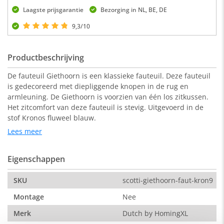
Laagste prijsgarantie
Bezorging in NL, BE, DE
9,3/10
Productbeschrijving
De fauteuil Giethoorn is een klassieke fauteuil. Deze fauteuil
is gedecoreerd met diepliggende knopen in de rug en
armleuning. De Giethoorn is voorzien van één los zitkussen.
Het zitcomfort van deze fauteuil is stevig. Uitgevoerd in de
stof Kronos fluweel blauw.
Lees meer
Afmeting:
Eigenschappen
108 x 90 x 75 cm ( b x d x h)
Wie van een eigenwijs kleurtje houdt kiest voor één van deze
SKU
scotti-giethoorn-faut-kron9
spraakmakende kleuren kronos.
Montage
Nee
Merk
Dutch by HomingXL
Stof: