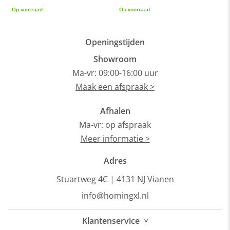
Bij ons profiteer je altijd van de laagste prijsgarantie op al
Op voorraad
Op voorraad
O
onze
fauteuils
. Voor meer inspiratie kun je ook terecht in onze
showroom
van 1200m² in Vianen, 10 autominuten van
Utrecht.
Openingstijden
Showroom
Ma-vr: 09:00-16:00 uur
Maak een afspraak >
Afhalen
Ma-vr: op afspraak
Meer informatie >
Adres
Stuartweg 4C |
4131 NJ Vianen
info@homingxl.nl
˅
Klantenservice