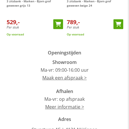
3 zitsbank - Marken - Bjorn grof
3 zitsbank - Marken - Bjorn grof
3
voor mee informatie bij onze
Oranje Furniture Care
geweven grijs 13
geweven beige 24
8
producten.
Dit product valt onder de categorie
hoekbanken
. Bij ons
529,-
789,-
profiteer je altijd van de laagste prijsgarantie op al onze
Per stuk
Per stuk
P
hoekbanken
. Voor meer inspiratie kun je ook terecht in onze
Op voorraad
Op voorraad
O
showroom
van 1200m² in Vianen, 10 autominuten van
Utrecht.
Openingstijden
Showroom
Ma-vr: 09:00-16:00 uur
Maak een afspraak >
Afhalen
Ma-vr: op afspraak
Meer informatie >
Adres