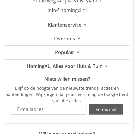
Stuartweg 4C |
4131 NJ Vianen
info@homingxl.nl
˅
Klantenservice
˅
Over
ons
˅
Populair
˅
HomingXL, Alles voor Huis & Tuin
Niets willen missen?
Blijf op de hoogte van de nieuwste trends, acties en
aanbiedingen! Wij zorgen dat je als eerste op de hoogte bent
van alle acties.
Verras me!