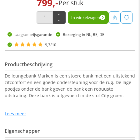
799,-
Per stuk
In winkelwagen
Laagste prijsgarantie
Bezorging in NL, BE, DE
9,3/10
Productbeschrijving
De loungebank Marken is een stoere bank met een uitstekend
zitcomfort en een goede ondersteuning voor de rug. De lage
pootjes onder de bank geven de bank een robuuste
uitstraling. Deze bank is uitgevoerd in de stof City groen.
Lees meer
Afmeting:
212/273 x 96 x 76 cm ( b x d x h)
Eigenschappen
Bij deze variant zit de chaise longue aan de linkerzijde als je