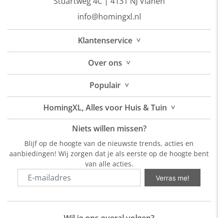
Stuartweg 4C |
4131 NJ Vianen
info@homingxl.nl
˅
Klantenservice
˅
Over
ons
˅
Populair
˅
HomingXL, Alles voor Huis & Tuin
Niets willen missen?
Blijf op de hoogte van de nieuwste trends, acties en
aanbiedingen! Wij zorgen dat je als eerste op de hoogte bent
van alle acties.
Verras me!