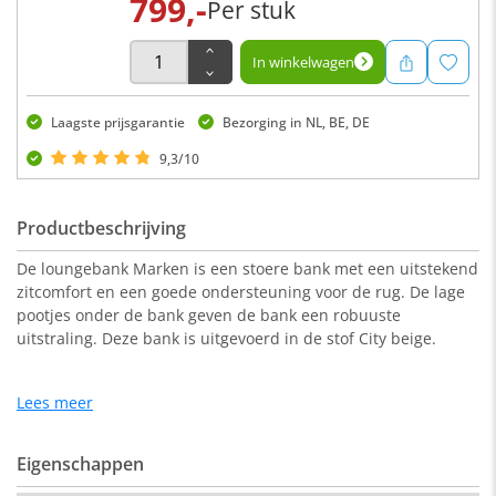
799,-
Per stuk
In winkelwagen
Laagste prijsgarantie
Bezorging in NL, BE, DE
9,3/10
Productbeschrijving
De loungebank Marken is een stoere bank met een uitstekend
zitcomfort en een goede ondersteuning voor de rug. De lage
pootjes onder de bank geven de bank een robuuste
uitstraling. Deze bank is uitgevoerd in de stof City beige.
Lees meer
Afmeting:
273/212 x 96 x 76 cm ( b x d x h).
Eigenschappen
Bij deze variant zit de chaise longue aan de rechterzijde als je