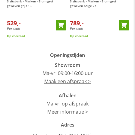
3 zitsbank - Marken - Bjorn grof
3 zitsbank - Marken - Bjorn grof
3
voor mee informatie bij onze
Oranje Furniture Care
geweven grijs 13
geweven beige 24
8
producten.
Dit product valt onder de categorie
hoekbanken
. Bij ons
529,-
789,-
profiteer je altijd van de laagste prijsgarantie op al onze
Per stuk
Per stuk
P
hoekbanken
. Voor meer inspiratie kun je ook terecht in onze
Op voorraad
Op voorraad
O
showroom
van 1200m² in Vianen, 10 autominuten van
Utrecht.
Openingstijden
Showroom
Ma-vr: 09:00-16:00 uur
Maak een afspraak >
Afhalen
Ma-vr: op afspraak
Meer informatie >
Adres