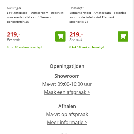
HomingXL
HomingXL
H
t
Eetkamerstoel - Amsterdam - geschikt
Eetkamerstoel - Amsterdam - geschikt
E
voor ronde tafel - stof Element
voor ronde tafel - stof Element
v
donkerbruin 25
steengrijs 24
c
219,-
219,-
Per stuk
Per stuk
P
8 tot 10 weken levertijd
8 tot 10 weken levertijd
8
Openingstijden
Showroom
Ma-vr: 09:00-16:00 uur
Maak een afspraak >
Afhalen
Ma-vr: op afspraak
Meer informatie >