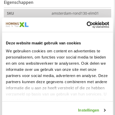
Eigenschappen
Afmeting:
SKU
amsterdam-rond130-elm01
hoek naar hoek: 230 cm (breedte)
Montage
Nee
Zitdiepte: 44 cm
Merk
HomingXL
Zithoogte: 51 cm
Soort
Eetkamerbanken
Deze website maakt gebruik van cookies
Vorm
Rond
De kleur op de foto kan per computerscherm afwijken van de
We gebruiken cookies om content en advertenties te
werkelijkheid. Zeker weten dat dit de kleur is die je zoekt?
Serie
Amsterdam
personaliseren, om functies voor social media te bieden
Vraag dan een stukje van de stof op via de knop "kleurstaal
en om ons websiteverkeer te analyseren. Ook delen we
aanvragen".
Kleur
Antraciet
informatie over uw gebruik van onze site met onze
Stof
Materiaal
Stof
partners voor social media, adverteren en analyse. Deze
Element stof is een velours stofsoort met een zachte
Zitbreedte
200 cm
partners kunnen deze gegevens combineren met andere
uitstraling. Door de velours stof krijgt de bank een zeer
opvallende en rijke uitstraling. De Element stof is geschikt
informatie die u aan ze heeft verstrekt of die ze hebben
Zitdiepte
45 cm
voor zowel een modern als een klassiek interieur.
verzameld op basis van uw gebruik van hun services. U
Zithoogte
51 cm
gaat akkoord met onze cookies als u onze website blijft
Samenstelling:
Hoogte rugleuning
42 cm
gebruiken.
100% PES (polyester)
Instellingen
Zitcomfort
Normaal - Stevig