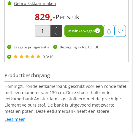
Gebruiksklaar maken
829,-
Per stuk
In winkelwagen
Laagste prijsgarantie
Bezorging in NL, BE, DE
9,3/10
Productbeschrijving
HomingXL ronde eetkamerbank geschikt voor een ronde tafel
met een diameter van 130 cm. Deze stoere halfronde
eetkamerbank Amsterdam is gestoffeerd met de prachtige
Element velours stof. De bank is uitgevoerd met zwarte
metalen poten. Deze eetkamerbank heeft een stoere
uitstraling en is zowel geschikt voor een industrieel als een
Lees meer
modern interieur.