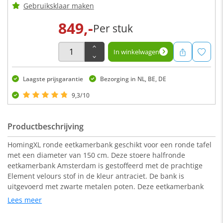
Gebruiksklaar maken
849,-
Per stuk
In winkelwagen
Laagste prijsgarantie
Bezorging in NL, BE, DE
9,3/10
Productbeschrijving
HomingXL ronde eetkamerbank geschikt voor een ronde tafel
met een diameter van 150 cm. Deze stoere halfronde
eetkamerbank Amsterdam is gestoffeerd met de prachtige
Element velours stof in de kleur antraciet. De bank is
uitgevoerd met zwarte metalen poten. Deze eetkamerbank
heeft een stoere uitstraling en is zowel geschikt voor een
Lees meer
industrieel als een modern interieur.