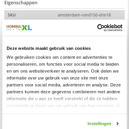
Eigenschappen
Afmeting:
SKU
amsterdam-rond150-elm18
hoek naar hoek: 240 cm (breedte)
Montage
Nee
Zitdiepte: 44 cm
Merk
HomingXL
Zithoogte: 51 cm
Soort
Eetkamerbanken
Deze website maakt gebruik van cookies
Vorm
Rond
De kleur op de foto kan per computerscherm afwijken van de
We gebruiken cookies om content en advertenties te
werkelijkheid. Zeker weten dat dit de kleur is die je zoekt?
Serie
Amsterdam
personaliseren, om functies voor social media te bieden
Vraag dan een stukje van de stof op via de knop "kleurstaal
en om ons websiteverkeer te analyseren. Ook delen we
aanvragen".
Kleur
Roze licht
informatie over uw gebruik van onze site met onze
Stof
Materiaal
Stof
partners voor social media, adverteren en analyse. Deze
Element stof is een velours stofsoort met een zachte
Zitbreedte
220 cm
partners kunnen deze gegevens combineren met andere
uitstraling. Door de velours stof krijgt de bank een zeer
opvallende en rijke uitstraling. De Element stof is geschikt
informatie die u aan ze heeft verstrekt of die ze hebben
Zitdiepte
45 cm
voor zowel een modern als een klassiek interieur.
verzameld op basis van uw gebruik van hun services. U
Zithoogte
51 cm
gaat akkoord met onze cookies als u onze website blijft
Samenstelling:
Hoogte rugleuning
42 cm
gebruiken.
100% PES (polyester)
Instellingen
Zitcomfort
Normaal - Stevig