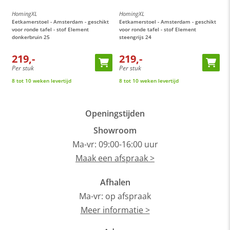
HomingXL
HomingXL
H
t
Eetkamerstoel - Amsterdam - geschikt
Eetkamerstoel - Amsterdam - geschikt
E
voor ronde tafel - stof Element
voor ronde tafel - stof Element
v
donkerbruin 25
steengrijs 24
c
219,-
219,-
Per stuk
Per stuk
P
8 tot 10 weken levertijd
8 tot 10 weken levertijd
8
Openingstijden
Showroom
Ma-vr: 09:00-16:00 uur
Maak een afspraak >
Afhalen
Ma-vr: op afspraak
Meer informatie >