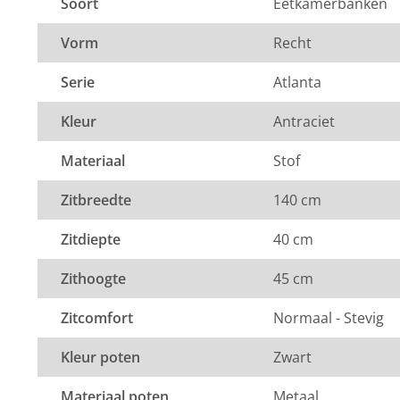
Soort
Eetkamerbanken
levertijd
levertijd
Element stof is een velours stofsoort met een zachte u
Vorm
Recht
velours stof krijgt de bank een zeer opvallende en rijke
Element stof is geschikt voor zowel een modern als een
Serie
Atlanta
Samenstelling:
100% PES (polyester).
Kleur
Antraciet
Wat is polyester?
Materiaal
Stof
Poluester is een synthetische vezel die licht, duurzaa
en isolerend is.
Zitbreedte
140 cm
Onderhoud
Zitdiepte
40 cm
Element stof is niet vlambaar en water afstotend. Je k
schoonmaken met een licht vochtige doek. Bij vlekke
Zithoogte
45 cm
lauwwarm sopje van een neutrale zeep of groene zeep
nat maken! Meer informatie over het
onderhoud van j
Zitcomfort
Normaal - Stevig
Montage
Kleur poten
Zwart
De bank wordt compleet in één pakket geleverd. Er ho
montage plaats te vinden.
Materiaal poten
Metaal