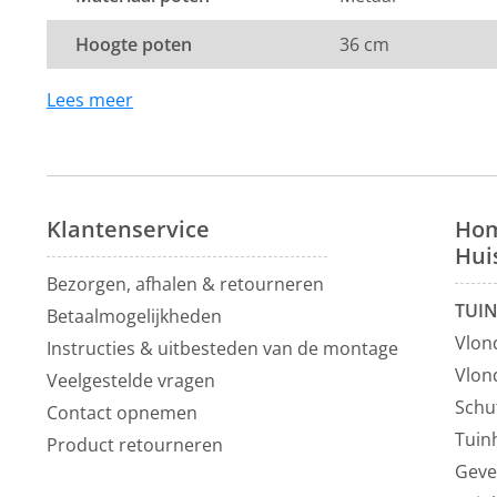
Dit product valt onder de categorie
eetkamerbanken 
Hoogte poten
36 cm
profiteer je altijd van de laagste prijsgarantie op al o
Voor meer inspiratie kun je ook terecht in onze
show
Lees meer
Vianen, 10 autominuten van Utrecht.
Klantenservice
Hom
Hui
Bezorgen, afhalen & retourneren
TUI
Betaalmogelijkheden
Vlon
Instructies & uitbesteden van de montage
Vlon
Veelgestelde vragen
Schu
Contact opnemen
Tuin
Product retourneren
Geve