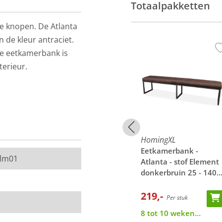
Totaalpakketten
e knopen. De Atlanta
n de kleur antraciet.
ze eetkamerbank is
nterieur.
van de werkelijkheid.
 een stukje van de
HomingXL
HomingXL
-
Eetkamerbank -
Eetkamerbank -
elm01
Element
Atlanta - stof Element
Atlanta - stof Element
 140 cm
roze 10 - 140 cm
donkerbruin 25 - 140
cm
219,-
219,-
Per stuk
Per stuk
8 tot 10 weken
8 tot 10 weken