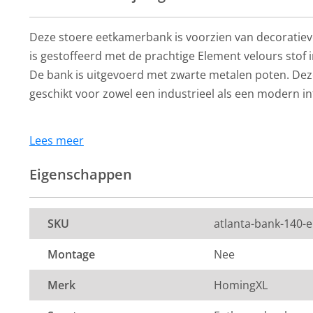
Deze stoere eetkamerbank is voorzien van decoratiev
is gestoffeerd met de prachtige Element velours stof i
De bank is uitgevoerd met zwarte metalen poten. De
geschikt voor zowel een industrieel als een modern i
Lees meer
De kleur op de foto kan per computerscherm afwijken 
Zeker weten dat dit de kleur is die je zoekt? Vraag dan
Eigenschappen
stof aan via de knop "kleurstaal aanvragen".
HomingXL
HomingXL
Afmeting:
Eetkamerbank -
Eetkamerbank 
SKU
atlanta-bank-140-
Atlanta - stof Element
Atlanta - stof 
Hoogte: 45 cm
groen 12 - 140 cm
lichtgroen 11 -
Montage
Nee
Zitdiepte: 40 cm
219,-
219,-
Per stuk
Per stuk
Merk
HomingXL
Zithoogte: 45 cm
8 tot 10 weken
8 tot 10 weken
Stof