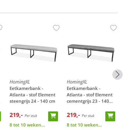
HomingXL
HomingXL
Ho
Eetkamerbank -
Eetkamerbank -
Ee
Atlanta - stof Element
Atlanta - stof Element
At
steengrijs 24 - 140 cm
cementgrijs 23 - 140
do
cm
cm
219,-
219,-
21
Per stuk
Per stuk
8 tot 10 weken
8 tot 10 weken
8 