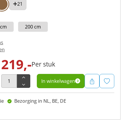
21
 cm
200 cm
ns
en
219,-
Per stuk
In winkelwagen
ie
Bezorging in NL, BE, DE