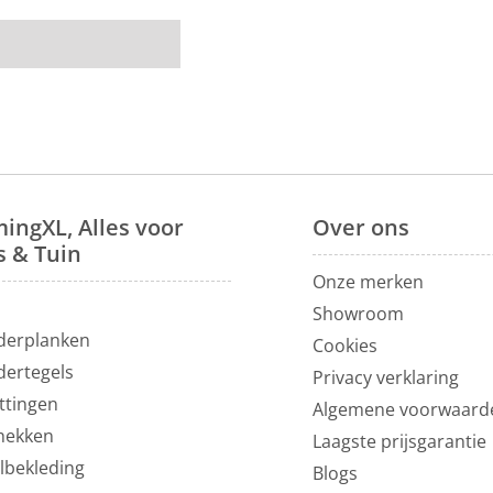
recht
. Bij ons
nze
eetkamerbanken
.
room
van 1200m² in
ingXL, Alles voor
Over
ons
s & Tuin
Onze merken
N
Showroom
derplanken
Cookies
dertegels
Privacy verklaring
ttingen
Algemene voorwaard
hekken
Laagste prijsgarantie
lbekleding
Blogs