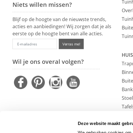
Tuin
Niets willen missen?
Over
Tuin
Blijf op de hoogte van de nieuwste trends,
acties en aanbiedingen! Wij zorgen dat je als
Buit
eerste op de hoogte bent van alle acties.
Tuin
Verras me!
HUIS
Wil je ons overal volgen?
Trap
Binn
Buit
Bank
Stoe
Tafel
Faute
Vloe
Deze website maakt gebru
Outl
We gebruiken cookies om c