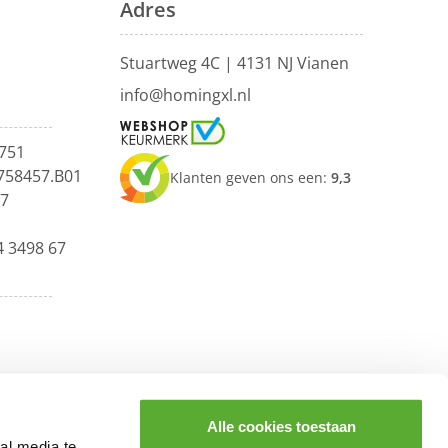
Adres
Stuartweg 4C |
4131 NJ Vianen
info@homingxl.nl
751
758457.B01
Klanten geven ons een:
9,3
67
4 3498 67
Alle cookies toestaan
al media te