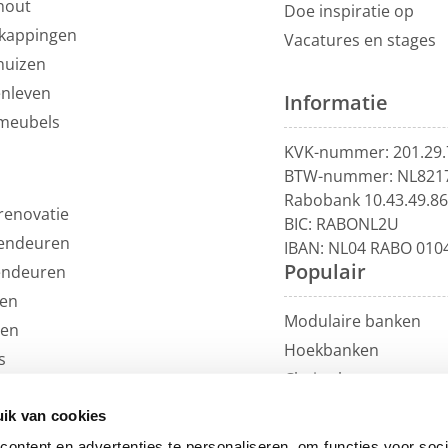
hout
Doe inspiratie op
kappingen
Vacatures en stages
huizen
enleven
Informatie
meubels
KVK-nummer: 201.29.
BTW-nummer: NL821
Rabobank 10.43.49.8
renovatie
BIC: RABONL2U
endeuren
IBAN: NL04 RABO 010
Populair
endeuren
en
Modulaire banken
len
Hoekbanken
s
Chaise longue
uils
U-banken
ren
ik van cookies
Loungebanken
et
ontent en advertenties te personaliseren, om functies voor soci