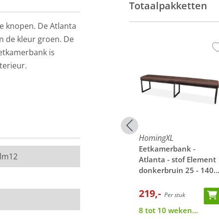
Totaalpakketten
e knopen. De Atlanta
in de kleur groen. De
eetkamerbank is
nterieur.
van de werkelijkheid.
 een stukje van de
HomingXL
HomingXL
-
Eetkamerbank -
Eetkamerbank -
elm12
Element
Atlanta - stof Element
Atlanta - stof Element
 140 cm
roze 10 - 140 cm
donkerbruin 25 - 140
cm
219,-
219,-
Per stuk
Per stuk
8 tot 10 weken
8 tot 10 weken