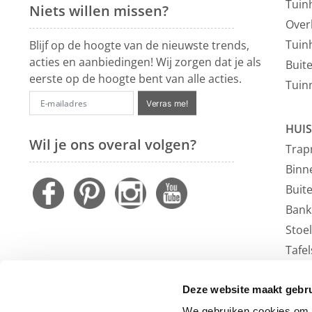
Tuin
Niets willen missen?
Over
Tuin
Blijf op de hoogte van de nieuwste trends,
acties en aanbiedingen! Wij zorgen dat je als
Buit
eerste op de hoogte bent van alle acties.
Tuin
Verras me!
HUIS
Wil je ons overal volgen?
Trap
Binn
Buit
Bank
Stoe
Tafel
Faute
Vloe
Deze website maakt gebru
Outl
We gebruiken cookies om c