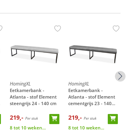
HomingXL
HomingXL
Ho
Eetkamerbank -
Eetkamerbank -
Ee
Atlanta - stof Element
Atlanta - stof Element
At
steengrijs 24 - 140 cm
cementgrijs 23 - 140
do
cm
cm
219,-
219,-
21
Per stuk
Per stuk
8 tot 10 weken
8 tot 10 weken
8 