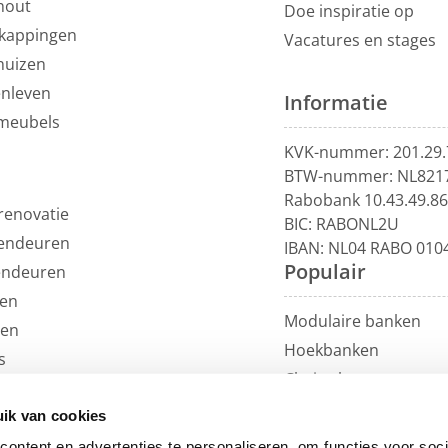
hout
Doe inspiratie op
kappingen
Vacatures en stages
huizen
enleven
Informatie
meubels
KVK-nummer: 201.29.
BTW-nummer: NL821
Rabobank 10.43.49.8
renovatie
BIC: RABONL2U
endeuren
IBAN: NL04 RABO 010
Populair
endeuren
en
Modulaire banken
len
Hoekbanken
s
Chaise longue
uils
U-banken
ren
ik van cookies
Loungebanken
et
ontent en advertenties te personaliseren, om functies voor soci