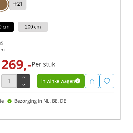
21
0 cm
200 cm
ns
en
269,-
Per stuk
In winkelwagen
ie
Bezorging in NL, BE, DE