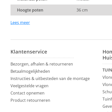
Dit product valt onder de categorie
eetkamerbanken 
Hoogte poten
36 cm
profiteer je altijd van de laagste prijsgarantie op al o
Voor meer inspiratie kun je ook terecht in onze
show
Lees meer
Vianen, 10 autominuten van Utrecht.
Klantenservice
Hom
Hui
Bezorgen, afhalen & retourneren
TUI
Betaalmogelijkheden
Vlon
Instructies & uitbesteden van de montage
Vlon
Veelgestelde vragen
Schu
Contact opnemen
Tuin
Product retourneren
Geve