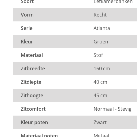
Soort
Eetkamerbanken
levertijd
levertijd
Element stof is een velours stofsoort met een zachte u
Vorm
Recht
velours stof krijgt de bank een zeer opvallende en rijke
Element stof is geschikt voor zowel een modern als een
Serie
Atlanta
Samenstelling:
100% PES (polyester).
Kleur
Groen
Wat is polyester?
Materiaal
Stof
Poluester is een synthetische vezel die licht, duurzaa
en isolerend is.
Zitbreedte
160 cm
Onderhoud
Zitdiepte
40 cm
Element stof is niet vlambaar en water afstotend. Je k
schoonmaken met een licht vochtige doek. Bij vlekke
Zithoogte
45 cm
lauwwarm sopje van een neutrale zeep of groene zeep
nat maken! Meer informatie over het
onderhoud van j
Zitcomfort
Normaal - Stevig
Montage
Kleur poten
Zwart
De bank wordt compleet in één pakket geleverd. Er ho
montage plaats te vinden.
Materiaal poten
Metaal