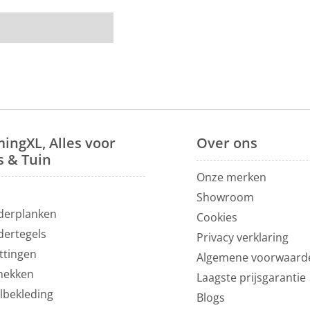
recht
. Bij ons
nze
eetkamerbanken
.
room
van 1200m² in
ingXL, Alles voor
Over
ons
s & Tuin
Onze merken
N
Showroom
derplanken
Cookies
dertegels
Privacy verklaring
ttingen
Algemene voorwaard
hekken
Laagste prijsgarantie
lbekleding
Blogs