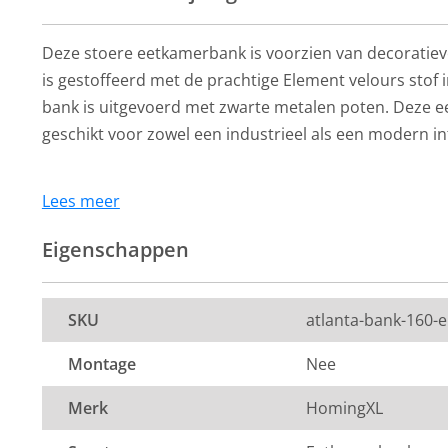
Deze stoere eetkamerbank is voorzien van decoratiev
is gestoffeerd met de prachtige Element velours stof 
bank is uitgevoerd met zwarte metalen poten. Deze 
geschikt voor zowel een industrieel als een modern i
Lees meer
De kleur op de foto kan per computerscherm afwijken 
Zeker weten dat dit de kleur is die je zoekt? Vraag dan
Eigenschappen
stof aan via de knop "kleurstaal aanvragen".
HomingXL
HomingXL
Afmeting:
Eetkamerbank -
Eetkamerbank 
SKU
atlanta-bank-160-
Atlanta - stof Element
Atlanta - stof 
Hoogte: 45 cm
groen 12 - 140 cm
lichtgroen 11 -
Montage
Nee
Zitdiepte: 40 cm
219,-
219,-
Per stuk
Per stuk
Merk
HomingXL
Zithoogte: 45 cm
8 tot 10 weken
8 tot 10 weken
Stof