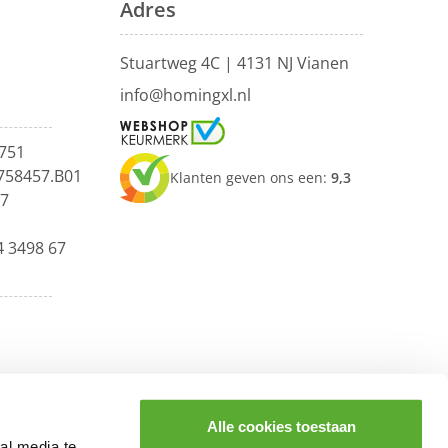
Adres
Stuartweg 4C |
4131 NJ Vianen
info@homingxl.nl
751
758457.B01
Klanten geven ons een:
9,3
67
4 3498 67
Alle cookies toestaan
al media te