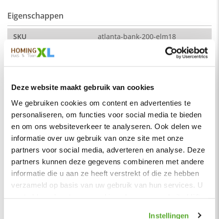
De kleur op de foto kan per computerscherm afwijken van de
Eigenschappen
werkelijkheid. Zeker weten dat dit de kleur is die je zoekt?
Vraag dan een stukje van de stof aan via de knop "kleurstaal
aanvragen".
SKU
atlanta-bank-200-elm18
Afmeting:
Montage
Nee
Hoogte: 45 cm
Merk
HomingXL
Zitdiepte: 40 cm
Soort
Eetkamerbanken
Deze website maakt gebruik van cookies
Zithoogte: 45 cm
Vorm
Recht
We gebruiken cookies om content en advertenties te
Stof
personaliseren, om functies voor social media te bieden
Serie
Atlanta
Element stof is een velours stofsoort met een zachte
en om ons websiteverkeer te analyseren. Ook delen we
uitstraling. Door de velours stof krijgt de bank een zeer
Kleur
Roze licht
informatie over uw gebruik van onze site met onze
opvallende en rijke uitstraling. De Element stof is geschikt
Materiaal
Stof
partners voor social media, adverteren en analyse. Deze
voor zowel een modern als een klassiek interieur.
partners kunnen deze gegevens combineren met andere
Zitbreedte
200 cm
Samenstelling:
100% PES (polyester).
informatie die u aan ze heeft verstrekt of die ze hebben
Zitdiepte
40 cm
Wat is polyester?
verzameld op basis van uw gebruik van hun services. U
Poluester is een synthetische vezel die licht, duurzaam,
gaat akkoord met onze cookies als u onze website blijft
Zithoogte
45 cm
vormvast, kreukvrij en isolerend is.
gebruiken.
Zitcomfort
Normaal - Stevig
Instellingen