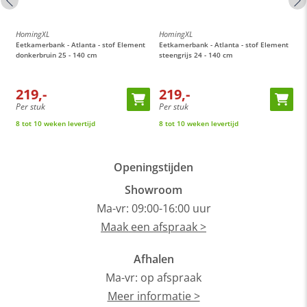
HomingXL
HomingXL
H
t
Eetkamerbank - Atlanta - stof Element
Eetkamerbank - Atlanta - stof Element
E
donkerbruin 25 - 140 cm
steengrijs 24 - 140 cm
c
219,-
219,-
Per stuk
Per stuk
P
8 tot 10 weken levertijd
8 tot 10 weken levertijd
8
Openingstijden
Showroom
Ma-vr: 09:00-16:00 uur
Maak een afspraak >
Afhalen
Ma-vr: op afspraak
Meer informatie >