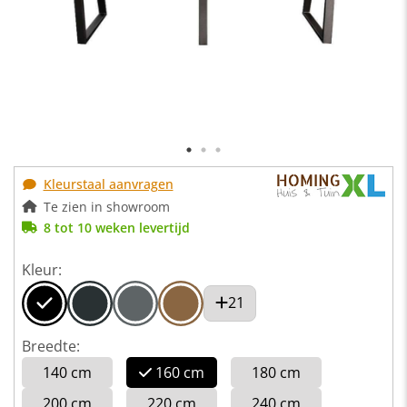
Kleurstaal aanvragen
Te zien in showroom
8 tot 10 weken levertijd
Kleur:
21
Breedte:
140 cm
160 cm
180 cm
200 cm
220 cm
240 cm