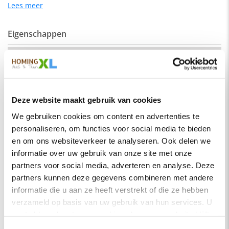
geschikt voor een industrieel als een modern interieur.
Lees meer
Eigenschappen
De kleur op de foto kan per computerscherm afwijken van de
werkelijkheid. Zeker weten dat dit de kleur is die je zoekt?
Vraag dan een stukje van de stof op via de knop "kleurstaal
SKU
hengelo-recht-160-elm02
aanvragen".
Montage
Nee
Afmeting:
Merk
HomingXL
Zitdiepte: 44 cm
Deze website maakt gebruik van cookies
Soort
Eetkamerbanken
Zithoogte: 51 cm
We gebruiken cookies om content en advertenties te
Vorm
Recht
personaliseren, om functies voor social media te bieden
Stof
Serie
Hengelo
Element stof is een velours stofsoort met een zachte
en om ons websiteverkeer te analyseren. Ook delen we
uitstraling. Door de velours stof krijgt de bank een zeer
informatie over uw gebruik van onze site met onze
Kleur
Zwart
opvallende en rijke uitstraling. De Element stof is geschikt
partners voor social media, adverteren en analyse. Deze
voor zowel een modern als een klassiek interieur.
Materiaal
Stof
partners kunnen deze gegevens combineren met andere
Samenstelling:
informatie die u aan ze heeft verstrekt of die ze hebben
Zitbreedte
160 cm
verzameld op basis van uw gebruik van hun services. U
100% PES (polyester)
Zitdiepte
44 cm
gaat akkoord met onze cookies als u onze website blijft
Wat is polyester?
Zithoogte
51 cm
gebruiken.