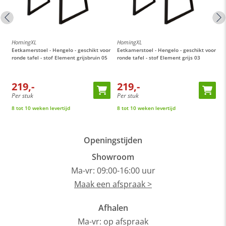
HomingXL
HomingXL
H
or
Eetkamerstoel - Hengelo - geschikt voor
Eetkamerstoel - Hengelo - geschikt voor
E
ronde tafel - stof Element grijsbruin 05
ronde tafel - stof Element grijs 03
M
t
219,-
219,-
Per stuk
Per stuk
P
8 tot 10 weken levertijd
8 tot 10 weken levertijd
O
Openingstijden
Showroom
Ma-vr: 09:00-16:00 uur
Maak een afspraak >
Afhalen
Ma-vr: op afspraak