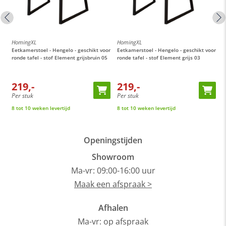
HomingXL
HomingXL
H
or
Eetkamerstoel - Hengelo - geschikt voor
Eetkamerstoel - Hengelo - geschikt voor
E
ronde tafel - stof Element grijsbruin 05
ronde tafel - stof Element grijs 03
M
t
219,-
219,-
Per stuk
Per stuk
P
8 tot 10 weken levertijd
8 tot 10 weken levertijd
O
Openingstijden
Showroom
Ma-vr: 09:00-16:00 uur
Maak een afspraak >
Afhalen
Ma-vr: op afspraak