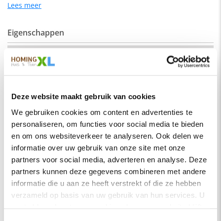
geschikt voor een industrieel als een modern interieur.
Lees meer
Eigenschappen
De kleur op de foto kan per computerscherm afwijken van de
werkelijkheid. Zeker weten dat dit de kleur is die je zoekt?
Vraag dan een stukje van de stof op via de knop "kleurstaal
SKU
hengelo-recht-200-elm21
aanvragen".
Montage
Nee
Afmeting:
Merk
HomingXL
Zitdiepte: 44 cm
Deze website maakt gebruik van cookies
Soort
Eetkamerbanken
Zithoogte: 51 cm
We gebruiken cookies om content en advertenties te
Vorm
Recht
personaliseren, om functies voor social media te bieden
Stof
Serie
Hengelo
Element stof is een velours stofsoort met een zachte
en om ons websiteverkeer te analyseren. Ook delen we
uitstraling. Door de velours stof krijgt de bank een zeer
informatie over uw gebruik van onze site met onze
Kleur
Azure
opvallende en rijke uitstraling. De Element stof is geschikt
partners voor social media, adverteren en analyse. Deze
voor zowel een modern als een klassiek interieur.
Materiaal
Stof
partners kunnen deze gegevens combineren met andere
Samenstelling:
informatie die u aan ze heeft verstrekt of die ze hebben
Zitbreedte
200 cm
verzameld op basis van uw gebruik van hun services. U
100% PES (polyester)
Zitdiepte
44 cm
gaat akkoord met onze cookies als u onze website blijft
Wat is polyester?
Zithoogte
51 cm
gebruiken.