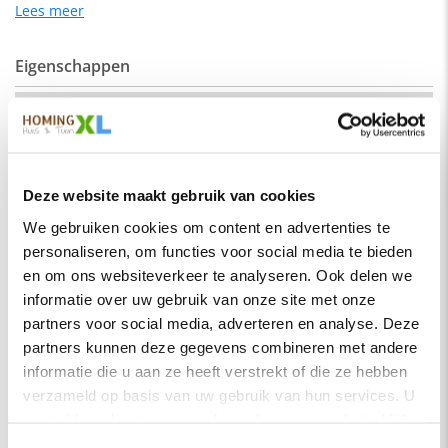
geschikt voor een industrieel als een modern interieur.
Lees meer
Eigenschappen
De kleur op de foto kan per computerscherm afwijken van de
werkelijkheid. Zeker weten dat dit de kleur is die je zoekt?
Vraag dan een stukje van de stof op via de knop "kleurstaal
SKU
hengelo-recht-200-elm03
aanvragen".
Montage
Nee
Afmeting:
Merk
HomingXL
Zitdiepte: 44 cm
Deze website maakt gebruik van cookies
Soort
Eetkamerbanken
Zithoogte: 51 cm
We gebruiken cookies om content en advertenties te
Vorm
Recht
personaliseren, om functies voor social media te bieden
Stof
Serie
Hengelo
Element stof is een velours stofsoort met een zachte
en om ons websiteverkeer te analyseren. Ook delen we
uitstraling. Door de velours stof krijgt de bank een zeer
informatie over uw gebruik van onze site met onze
Kleur
Grijsbruin
opvallende en rijke uitstraling. De Element stof is geschikt
partners voor social media, adverteren en analyse. Deze
voor zowel een modern als een klassiek interieur.
Materiaal
Stof
partners kunnen deze gegevens combineren met andere
Samenstelling:
informatie die u aan ze heeft verstrekt of die ze hebben
Zitbreedte
200 cm
verzameld op basis van uw gebruik van hun services. U
100% PES (polyester)
Zitdiepte
44 cm
gaat akkoord met onze cookies als u onze website blijft
Wat is polyester?
Zithoogte
51 cm
gebruiken.