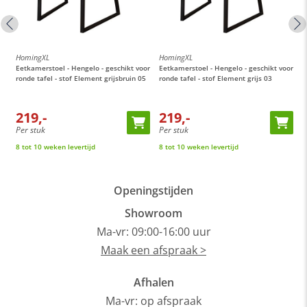
HomingXL
HomingXL
H
or
Eetkamerstoel - Hengelo - geschikt voor
Eetkamerstoel - Hengelo - geschikt voor
E
ronde tafel - stof Element grijsbruin 05
ronde tafel - stof Element grijs 03
M
t
219,-
219,-
Per stuk
Per stuk
P
8 tot 10 weken levertijd
8 tot 10 weken levertijd
O
Openingstijden
Showroom
Ma-vr: 09:00-16:00 uur
Maak een afspraak >
Afhalen
Ma-vr: op afspraak