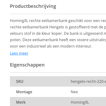
Productbeschrijving
HomingXL rechte eetkamerbank geschikt voor een rech
rechte eetkamerbank Hengelo is gestoffeerd met de 
velours stof in de kleur koper. De bank is uitgevoerd
poten. Deze eetkamerbank heeft een stoere uitstraling
voor een industrieel als een modern interieur.
Lees meer
De kleur op de foto kan per computerscherm afwijken 
Eigenschappen
Zeker weten dat dit de kleur is die je zoekt? Vraag dan
HomingXL
HomingXL
stof op via de knop "kleurstaal aanvragen".
Eetkamerstoel -
Eetkamerstoel 
SKU
hengelo-recht-220-
Afmeting:
Hengelo - geschikt
Hengelo - gesc
voor ronde tafel - stof
voor ronde tafel
Montage
Nee
Zitdiepte: 44 cm
Element lichtblauw 16
Element turquo
219,-
219,-
Merk
HomingXL
Zithoogte: 51 cm
Per stuk
Per stuk