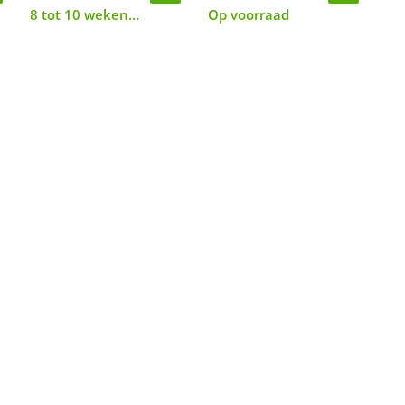
8 tot 10 weken
Op voorraad
8 
levertijd
lev