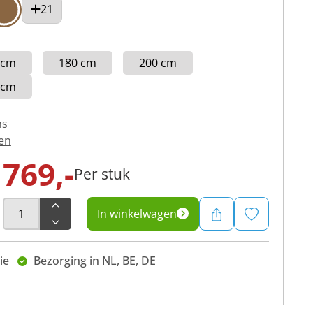
21
 cm
180 cm
200 cm
 cm
ns
en
769,-
Per stuk
In winkelwagen
ie
Bezorging in NL, BE, DE