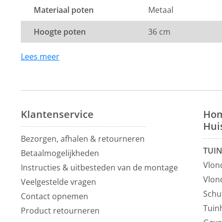
Montage:
Materiaal poten
Metaal
De bank wordt compleet in één pakket geleverd. Er ho
montage plaats te vinden.
Hoogte poten
36 cm
Dit product valt onder de categorie
eetkamerbanken 
Lees meer
profiteer je altijd van de laagste prijsgarantie op al o
Voor meer inspiratie kun je ook terecht in onze
show
Vianen, 10 autominuten van Utrecht.
Klantenservice
Hom
Hui
Bezorgen, afhalen & retourneren
TUI
Betaalmogelijkheden
Vlon
Instructies & uitbesteden van de montage
Vlon
Veelgestelde vragen
Schu
Contact opnemen
Tuin
Product retourneren