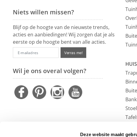
Geve
Tuin
Niets willen missen?
Over
Tuin
Blijf op de hoogte van de nieuwste trends,
acties en aanbiedingen! Wij zorgen dat je als
Buit
eerste op de hoogte bent van alle acties.
Tuin
Verras me!
HUIS
Wil je ons overal volgen?
Trap
Binn
Buit
Bank
Stoe
Tafel
Faute
Vloe
Deze website maakt gebru