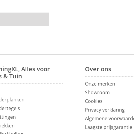
eft geen verdere
recht
. Bij ons
nze
eetkamerbanken
.
room
van 1200m² in
ingXL, Alles voor
Over
ons
s & Tuin
Onze merken
N
Showroom
derplanken
Cookies
dertegels
Privacy verklaring
ttingen
Algemene voorwaard
hekken
Laagste prijsgarantie