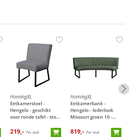
HomingXL
HomingXL
Ho
Eetkamerstoel -
Eetkamerbank -
Ee
Hengelo - geschikt
Hengelo - lederlook
He
voor ronde tafel - stof
Missouri groen 10 -
voo
Element grijs 03
geschikt voor ovale
El
219,-
tafel 240 cm
819,-
25
21
Per stuk
Per stuk