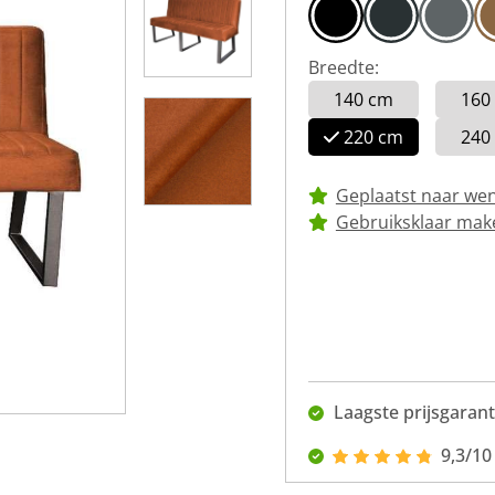
Breedte:
140 cm
160
220 cm
240
Geplaatst naar we
Gebruiksklaar mak
Laagste prijsgarant
9,3/10