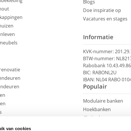
lbekleding
Blogs
hout
Doe inspiratie op
kappingen
Vacatures en stages
huizen
enleven
Informatie
meubels
KVK-nummer: 201.29.
BTW-nummer: NL821
Rabobank 10.43.49.8
renovatie
BIC: RABONL2U
endeuren
IBAN: NL04 RABO 010
Populair
endeuren
en
Modulaire banken
len
Hoekbanken
s
Chaise longue
uils
U-banken
ren
ik van cookies