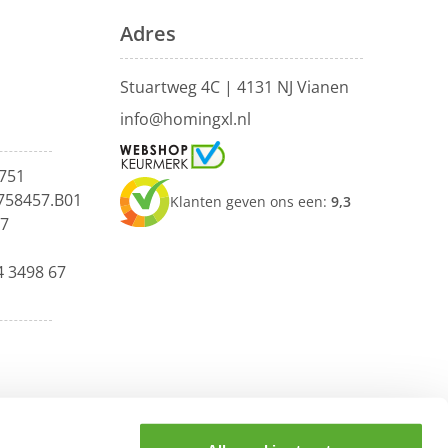
Adres
Stuartweg 4C |
4131 NJ Vianen
info@homingxl.nl
751
758457.B01
Klanten geven ons een:
9,3
67
4 3498 67