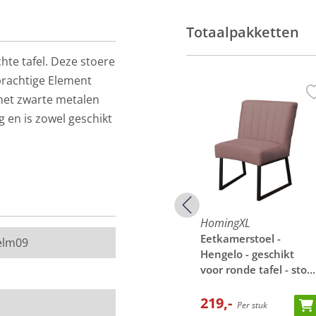
Totaalpakketten
te tafel. Deze stoere
prachtige Element
 met zwarte metalen
 en is zowel geschikt
van de werkelijkheid.
 een stukje van de
HomingXL
HomingXL
-
Eetkamerstoel -
Eetkamerstoel -
elm09
hikt
Hengelo - geschikt
Hengelo - geschikt
 - stof
voor ronde tafel - stof
voor ronde tafel - stof
ise 15
Element petrol 14
Element grijsbruin 05
219,-
219,-
Per stuk
Per stuk