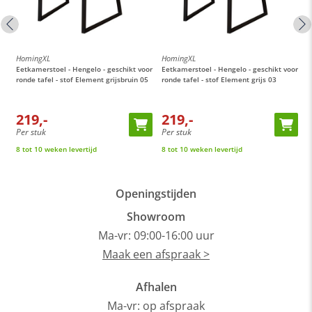
HomingXL
HomingXL
H
or
Eetkamerstoel - Hengelo - geschikt voor
Eetkamerstoel - Hengelo - geschikt voor
E
ronde tafel - stof Element grijsbruin 05
ronde tafel - stof Element grijs 03
M
t
219,-
219,-
Per stuk
Per stuk
P
8 tot 10 weken levertijd
8 tot 10 weken levertijd
O
Openingstijden
Showroom
Ma-vr: 09:00-16:00 uur
Maak een afspraak >
Afhalen
Ma-vr: op afspraak