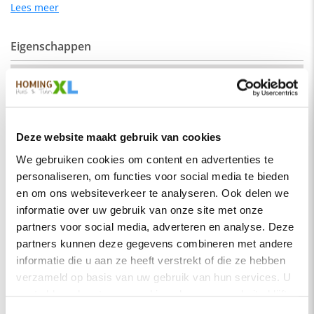
geschikt voor een industrieel als een modern interieur.
Lees meer
Eigenschappen
De kleur op de foto kan per computerscherm afwijken van de
werkelijkheid. Zeker weten dat dit de kleur is die je zoekt?
Vraag dan een stukje van de stof op via de knop "kleurstaal
SKU
hengelo-recht-200-elm18
aanvragen".
Montage
Nee
Afmeting:
Merk
HomingXL
Zitdiepte: 44 cm
Deze website maakt gebruik van cookies
Soort
Eetkamerbanken
Zithoogte: 51 cm
We gebruiken cookies om content en advertenties te
Vorm
Recht
personaliseren, om functies voor social media te bieden
Stof
Serie
Hengelo
Element stof is een velours stofsoort met een zachte
en om ons websiteverkeer te analyseren. Ook delen we
uitstraling. Door de velours stof krijgt de bank een zeer
informatie over uw gebruik van onze site met onze
Kleur
Roze licht
opvallende en rijke uitstraling. De Element stof is geschikt
partners voor social media, adverteren en analyse. Deze
voor zowel een modern als een klassiek interieur.
Materiaal
Stof
partners kunnen deze gegevens combineren met andere
Samenstelling:
informatie die u aan ze heeft verstrekt of die ze hebben
Zitbreedte
200 cm
verzameld op basis van uw gebruik van hun services. U
100% PES (polyester)
Zitdiepte
44 cm
gaat akkoord met onze cookies als u onze website blijft
Wat is polyester?
Zithoogte
51 cm
gebruiken.